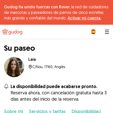
Gudog ha unido fuerzas con Rover,
la red de cuidadores
de mascotas y paseadores de perros de cinco estrellas
más grande y confiable del mundo.
Activar mi cuenta.
|
Su paseo
Laia
C/Nou, 17160, Anglès
La disponibilidad puede acabarse pronto.
Reserva ahora, con cancelación gratuita hasta 3
días antes del inicio de la reserva.
Sobre mí
Servicios y tarifas
Disponibilidad
Ub