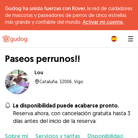
Gudog ha unido fuerzas con Rover,
la red de cuidadores
de mascotas y paseadores de perros de cinco estrellas
más grande y confiable del mundo.
Activar mi cuenta.
|
Paseos perrunos!!
Lou
Cataluña, 32006, Vigo
La disponibilidad puede acabarse pronto.
Reserva ahora, con cancelación gratuita hasta 3
días antes del inicio de la reserva.
Sobre mí
Servicios y tarifas
Disponibilidad
Ub