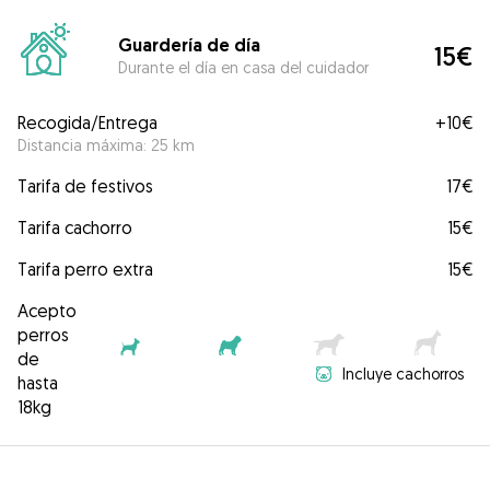
Guardería de día
15€
Durante el día en casa del cuidador
Recogida/Entrega
+
10€
Distancia máxima: 25 km
Tarifa de festivos
17€
Tarifa cachorro
15€
Tarifa perro extra
15€
Acepto
perros
de
Incluye cachorros
hasta
18kg