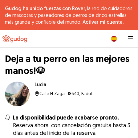
Gudog ha unido fuerzas con Rover,
la red de cuidadores
de mascotas y paseadores de perros de cinco estrellas
más grande y confiable del mundo.
Activar mi cuenta.
|
Deja a tu perro en las mejores
manos!🐶
Lucia
Calle El Zagal, 18640, Padul
La disponibilidad puede acabarse pronto.
Reserva ahora, con cancelación gratuita hasta 3
días antes del inicio de la reserva.