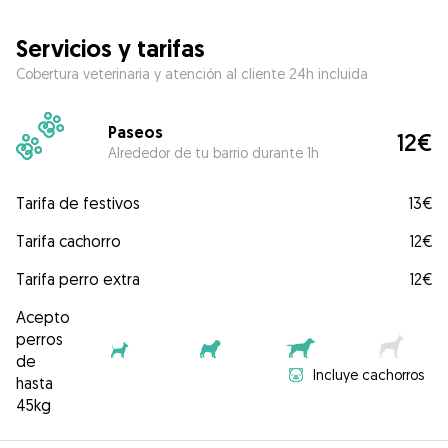
Servicios y tarifas
Cobertura veterinaria y atención al cliente 24h incluida
Paseos
12€
Alrededor de tu barrio durante 1h
Tarifa de festivos
13€
Tarifa cachorro
12€
Tarifa perro extra
12€
Acepto
perros
de
Incluye cachorros
hasta
45kg