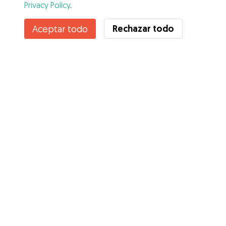
Privacy Policy
.
Contacta con Lucia
Rechazar todo
Aceptar todo
¿Conoces los Beneficios de Gudog? Ver más
Servicios
Cómo funciona
Sobre Gudog
Opiniones
Cobertura Veterinaria
Consejos para dueños de perros
Consejos para cuidadores
Hazte cuidador