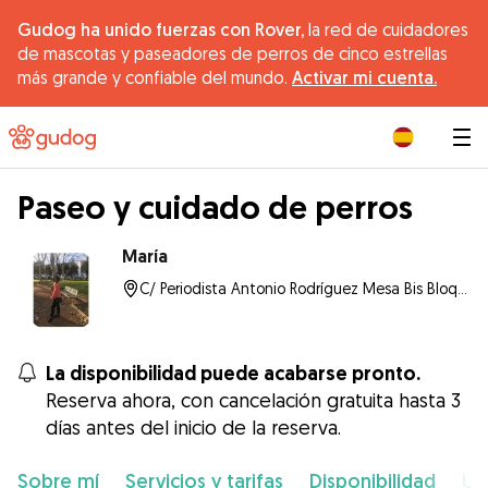
Gudog ha unido fuerzas con Rover,
la red de cuidadores
de mascotas y paseadores de perros de cinco estrellas
más grande y confiable del mundo.
Activar mi cuenta.
|
Paseo y cuidado de perros
María
C/ Periodista Antonio Rodríguez Mesa Bis Bloque Derecho, 14010, Córdoba
La disponibilidad puede acabarse pronto.
Reserva ahora, con cancelación gratuita hasta 3
días antes del inicio de la reserva.
Sobre mí
Servicios y tarifas
Disponibilidad
Ub