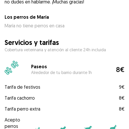
no dudes en hablarme. ¡Muchas gracias!
Los perros de María
María no tiene perros en casa
Servicios y tarifas
Cobertura veterinaria y atención al cliente 24h incluida
Paseos
8€
Alrededor de tu barrio durante 1h
Tarifa de festivos
9€
Tarifa cachorro
8€
Tarifa perro extra
8€
Acepto
perros