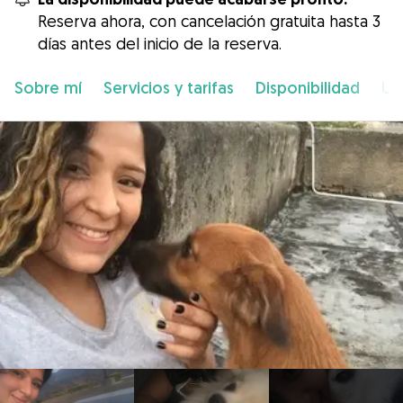
Reserva ahora, con cancelación gratuita hasta 3
días antes del inicio de la reserva.
Sobre mí
Servicios y tarifas
Disponibilidad
Ub