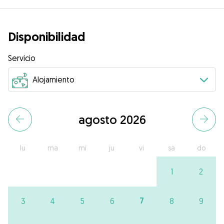
Disponibilidad
Servicio
agosto 2026
lu
ma
mi
ju
vi
sa
do
1
2
7
3
4
5
6
8
9