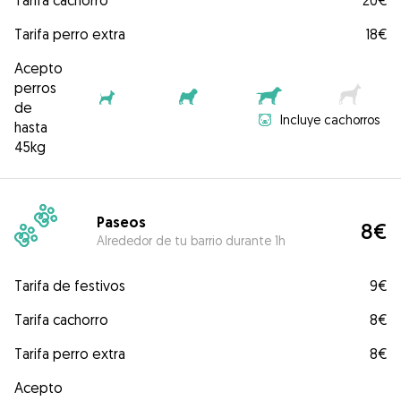
Tarifa cachorro
20€
Tarifa perro extra
18€
Acepto
perros
de
Incluye cachorros
hasta
45kg
Paseos
8€
Alrededor de tu barrio durante 1h
Tarifa de festivos
9€
Tarifa cachorro
8€
Tarifa perro extra
8€
Acepto