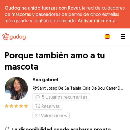
Gudog ha unido fuerzas con Rover,
la red de cuidadores
de mascotas y paseadores de perros de cinco estrellas
más grande y confiable del mundo.
Activar mi cuenta.
|
Porque también amo a tu
mascota
Ana gabriel
Sant Josep De Sa Talaia Cala De Bou Carrer De Castello #, 07829, Sant Josep de sa Talaia
5
Usuarios recurrentes
76
Reservas
22
Valoraciones
La disponibilidad puede acabarse pronto.