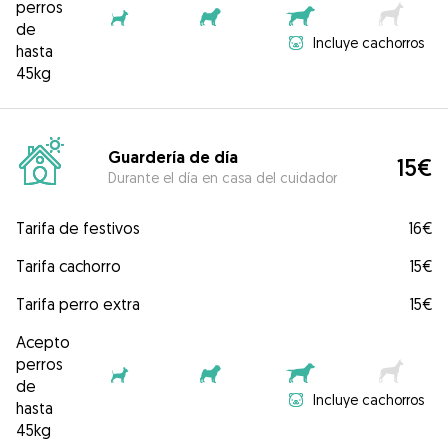
perros
de
Incluye cachorros
hasta
45kg
Guardería de día
15€
Durante el día en casa del cuidador
Tarifa de festivos
16€
Tarifa cachorro
15€
Tarifa perro extra
15€
Acepto
perros
de
Incluye cachorros
hasta
45kg