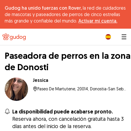
Gudog ha unido fuerzas con Rover,
la red de cuidadores
de mascotas y paseadores de perros de cinco estrellas
más grande y confiable del mundo.
Activar mi cuenta.
|
Paseadora de perros en la zona
de Donosti
Jessica
Paseo De Martutene, 20014, Donostia-San Sebastián
La disponibilidad puede acabarse pronto.
Reserva ahora, con cancelación gratuita hasta 3
días antes del inicio de la reserva.