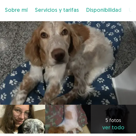
Sobre mí
Servicios y tarifas
Disponibilidad
Ub
5 fotos
ver todo