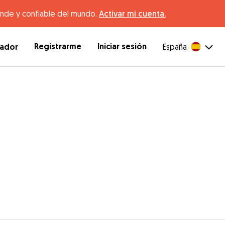
ande y confiable del mundo.
Activar mi cuenta.
Registrarme
Iniciar sesión
dador
España