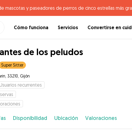
de mascotas y paseadores de perros de cinco estrellas más gr
Cómo funciona
Servicios
Convertirse en cui
ntes de los peludos
Super Sitter
in, 33210, Gijón
Usuarios recurrentes
servas
loraciones
fas
Disponibilidad
Ubicación
Valoraciones