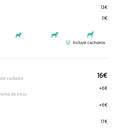
13€
11€
Incluye cachorros
16€
 del cuidador
+
6€
echa de inicio.
+
6€
17€