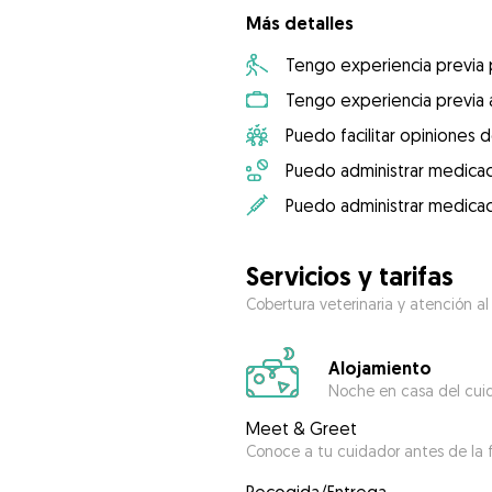
Más detalles
Tengo experiencia previa
Tengo experiencia previa 
Puedo facilitar opiniones d
Puedo administrar medicac
Puedo administrar medicac
Servicios y tarifas
Cobertura veterinaria y atención al
Alojamiento
Noche en casa del cui
Meet & Greet
Conoce a tu cuidador antes de la f