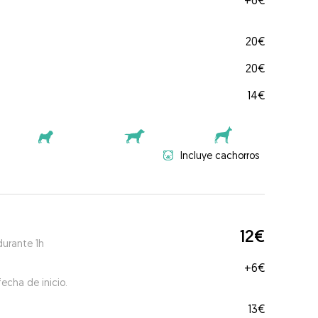
+
6€
20€
20€
14€
Incluye cachorros
12€
durante 1h
+
6€
echa de inicio.
13€