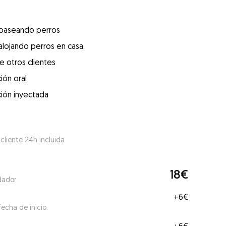
 paseando perros
alojando perros en casa
e otros clientes
ión oral
ión inyectada
 cliente 24h incluida
18€
dador
+
6€
echa de inicio.