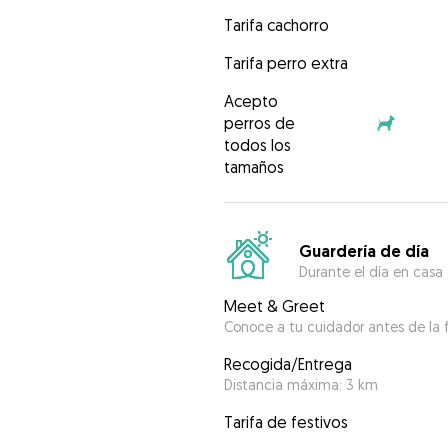
Tarifa cachorro
Tarifa perro extra
Acepto
perros de
todos los
tamaños
Guardería de día
Durante el día en casa
Meet & Greet
Conoce a tu cuidador antes de la f
Recogida/Entrega
Distancia máxima: 3 km
Tarifa de festivos