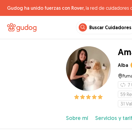
Gudog ha unido fuerzas con Rover,
la red de cuidadores 
Buscar Cuidadores
Ama
Alba
Pumar
7
59
Re
31
Va
Sobre mí
Servicios y tari