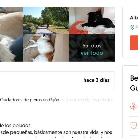
Al
P
66
fotos
ver
66 fotos
ver todo
todo
Be
hace 3 días
G
Cuidadores de perros en Gijón
»
Amantes de los peludos
e los peludos.
sde pequeñas, básicamente son nuestra vida, y nos