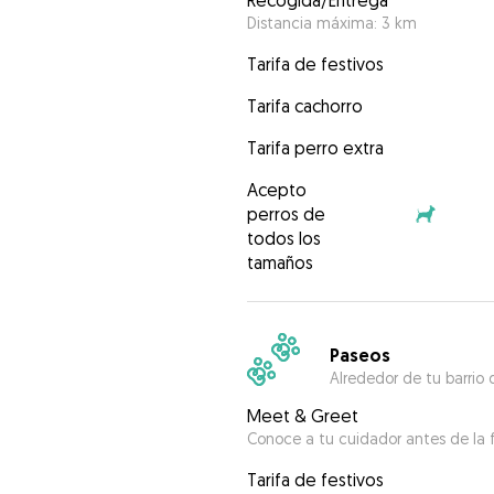
Recogida/Entrega
Distancia máxima: 3 km
Tarifa de festivos
Tarifa cachorro
Tarifa perro extra
Acepto
perros de
todos los
tamaños
Paseos
Alrededor de tu barrio 
Meet & Greet
Conoce a tu cuidador antes de la f
Tarifa de festivos