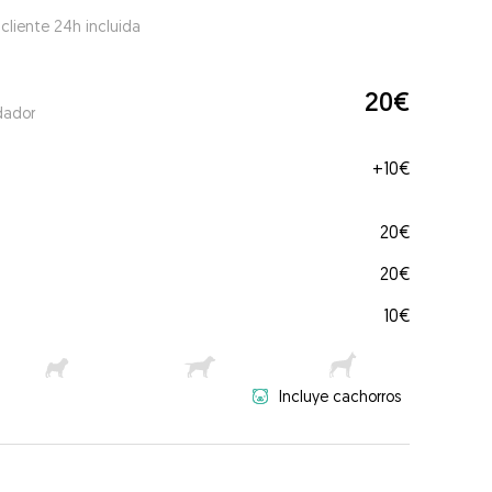
 cliente 24h incluida
20€
dador
+
10€
20€
20€
10€
Incluye cachorros