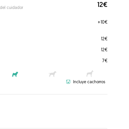
12€
 del cuidador
+
10€
12€
12€
7€
Incluye cachorros