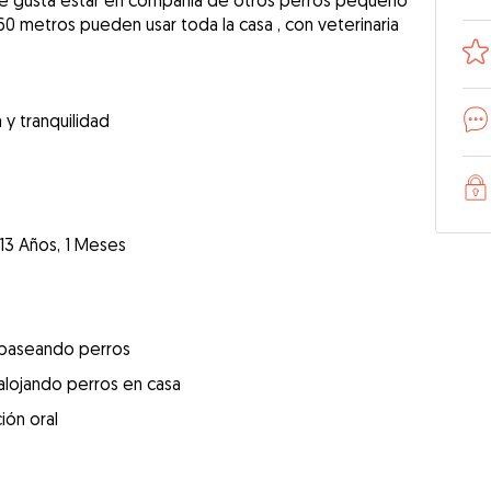
e gusta estar en compañía de otros perros pequeño
0 metros pueden usar toda la casa , con veterinaria
y tranquilidad
13 Años, 1 Meses
 paseando perros
alojando perros en casa
ión oral