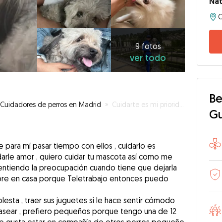
Nat
9
fotos
ver
9 fotos
ver todo
todo
Be
Cuidadores de perros en Madrid
»
Cuidarte es mi prioridad
G
 para mí pasar tiempo con ellos , cuidarlo es
darle amor , quiero cuidar tu mascota así como me
 entiendo la preocupación cuando tiene que dejarla
pre en casa porque Teletrabajo entonces puedo
lesta , traer sus juguetes si le hace sentir cómodo
 pasear , prefiero pequeños porque tengo una de 12