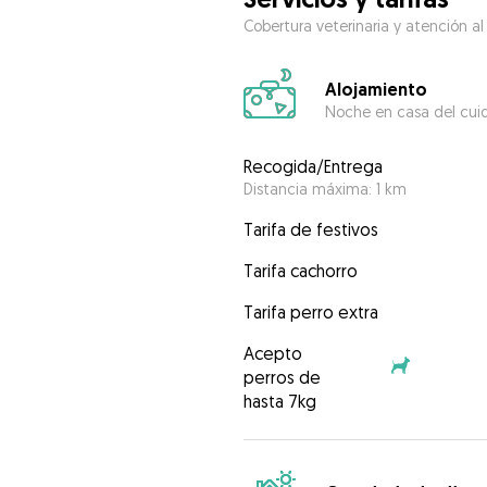
Cobertura veterinaria y atención al
Alojamiento
Noche en casa del cui
Recogida/Entrega
Distancia máxima: 1 km
Tarifa de festivos
Tarifa cachorro
Tarifa perro extra
Acepto
perros de
hasta 7kg