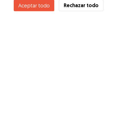
Rechazar todo
Aceptar todo
¿Conoces los Beneficios de Gudog? Ver más
Servicios
Cómo funciona
Sobre Gudog
Opiniones
Cobertura Veterinaria
Consejos para dueños de perros
Consejos para cuidadores
Hazte cuidador
Blog