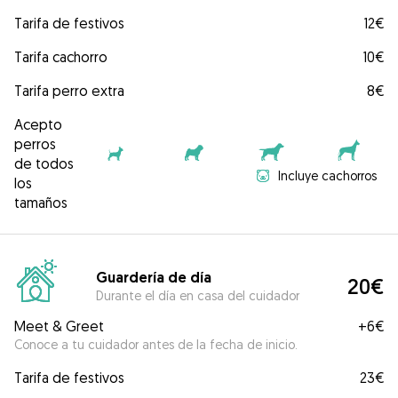
Tarifa de festivos
12€
Tarifa cachorro
10€
Tarifa perro extra
8€
Acepto
perros
de todos
Incluye cachorros
los
tamaños
Guardería de día
20€
Durante el día en casa del cuidador
Meet & Greet
+
6€
Conoce a tu cuidador antes de la fecha de inicio.
Tarifa de festivos
23€