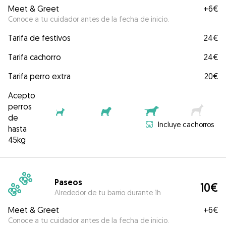
Meet & Greet
+
6€
Conoce a tu cuidador antes de la fecha de inicio.
Tarifa de festivos
24€
Tarifa cachorro
24€
Tarifa perro extra
20€
Acepto
perros
de
Incluye cachorros
hasta
45kg
Paseos
10€
Alrededor de tu barrio durante 1h
Meet & Greet
+
6€
Conoce a tu cuidador antes de la fecha de inicio.