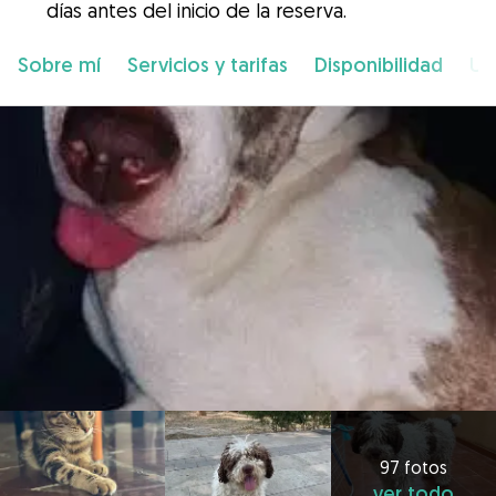
días antes del inicio de la reserva.
Sobre mí
Servicios y tarifas
Disponibilidad
Ub
97 fotos
ver todo