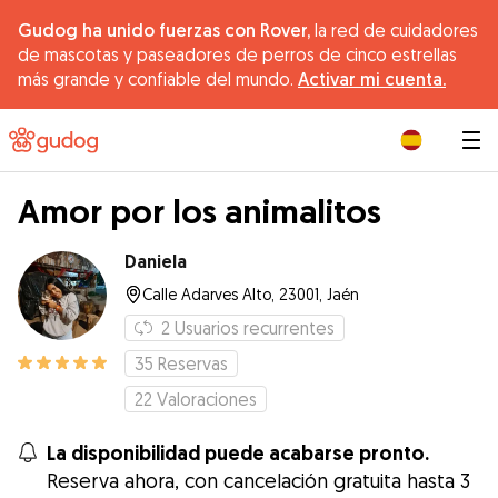
Gudog ha unido fuerzas con Rover,
la red de cuidadores
de mascotas y paseadores de perros de cinco estrellas
más grande y confiable del mundo.
Activar mi cuenta.
|
Amor por los animalitos
Daniela
Calle Adarves Alto, 23001, Jaén
2
Usuarios recurrentes
35
Reservas
22
Valoraciones
La disponibilidad puede acabarse pronto.
Reserva ahora, con cancelación gratuita hasta 3