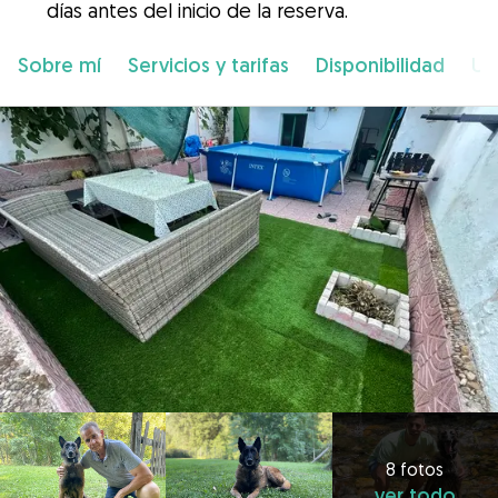
días antes del inicio de la reserva.
Sobre mí
Servicios y tarifas
Disponibilidad
Ub
8 fotos
ver todo