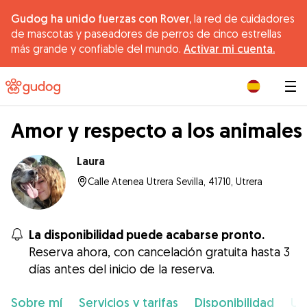
Gudog ha unido fuerzas con Rover,
la red de cuidadores
de mascotas y paseadores de perros de cinco estrellas
más grande y confiable del mundo.
Activar mi cuenta.
|
Amor y respecto a los animales
Laura
Calle Atenea Utrera Sevilla, 41710, Utrera
La disponibilidad puede acabarse pronto.
Reserva ahora, con cancelación gratuita hasta 3
días antes del inicio de la reserva.
Sobre mí
Servicios y tarifas
Disponibilidad
Ub