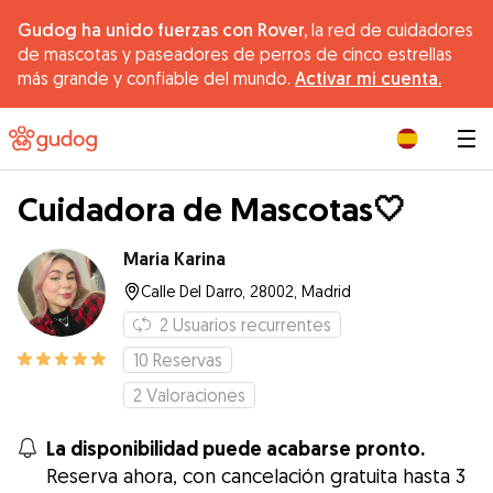
Gudog ha unido fuerzas con Rover,
la red de cuidadores
de mascotas y paseadores de perros de cinco estrellas
más grande y confiable del mundo.
Activar mi cuenta.
|
Cuidadora de Mascotas🤍
Maria Karina
Calle Del Darro, 28002, Madrid
2
Usuarios recurrentes
10
Reservas
2
Valoraciones
La disponibilidad puede acabarse pronto.
Reserva ahora, con cancelación gratuita hasta 3