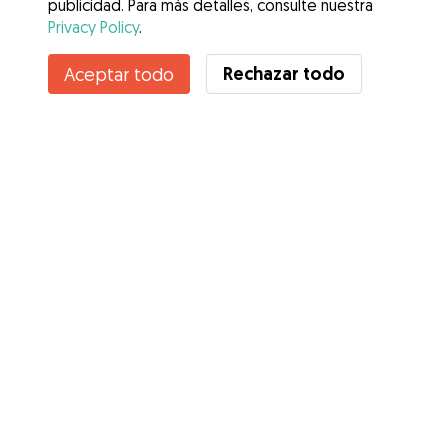
publicidad. Para más detalles, consulte nuestra
Privacy Policy
.
Contacta con Maria Karina
Rechazar todo
Aceptar todo
¿Conoces los Beneficios de Gudog? Ver más
Servicios
Cómo funciona
Sobre Gudog
Opiniones
Cobertura Veterinaria
Consejos para dueños de perros
Consejos para cuidadores
Hazte cuidador