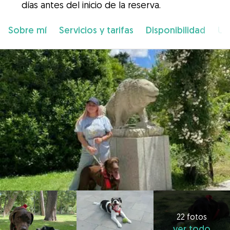
días antes del inicio de la reserva.
Sobre mí
Servicios y tarifas
Disponibilidad
Ub
22 fotos
ver todo