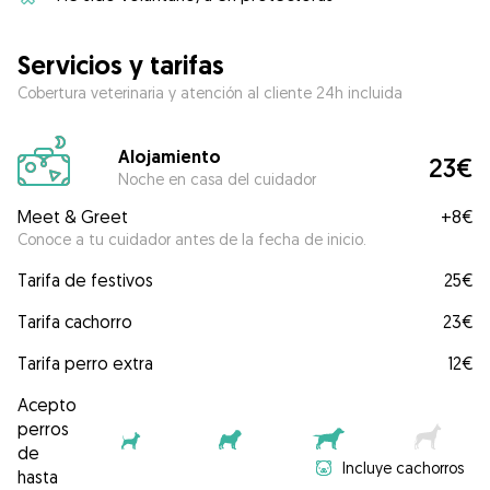
Servicios y tarifas
Cobertura veterinaria y atención al cliente 24h incluida
Alojamiento
23€
Noche en casa del cuidador
Meet & Greet
+
8€
Conoce a tu cuidador antes de la fecha de inicio.
Tarifa de festivos
25€
Tarifa cachorro
23€
Tarifa perro extra
12€
Acepto
perros
de
Incluye cachorros
hasta