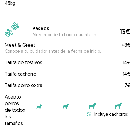
45kg
Paseos
13€
Alrededor de tu barrio durante 1h
Meet & Greet
+
8€
Conoce a tu cuidador antes de la fecha de inicio.
Tarifa de festivos
14€
Tarifa cachorro
14€
Tarifa perro extra
7€
Acepto
perros
de todos
Incluye cachorros
los
tamaños