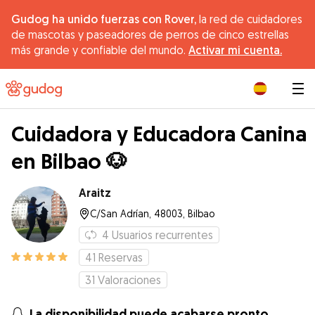
Gudog ha unido fuerzas con Rover,
la red de cuidadores
de mascotas y paseadores de perros de cinco estrellas
más grande y confiable del mundo.
Activar mi cuenta.
|
Cuidadora y Educadora Canina
en Bilbao 🐶
Araitz
C/San Adrían, 48003, Bilbao
4
Usuarios recurrentes
41
Reservas
31
Valoraciones
La disponibilidad puede acabarse pronto.