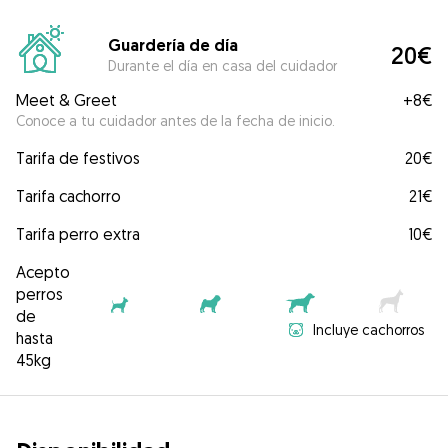
Guardería de día
20€
Durante el día en casa del cuidador
Meet & Greet
+
8€
Conoce a tu cuidador antes de la fecha de inicio.
Tarifa de festivos
20€
Tarifa cachorro
21€
Tarifa perro extra
10€
Acepto
perros
de
Incluye cachorros
hasta
45kg