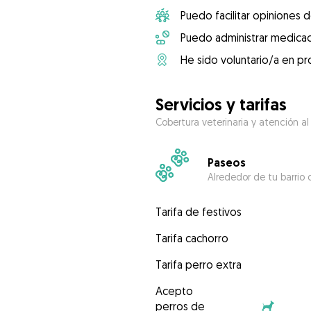
Puedo facilitar opiniones d
Puedo administrar medicac
He sido voluntario/a en pr
Servicios y tarifas
Cobertura veterinaria y atención al
Paseos
Alrededor de tu barrio 
Tarifa de festivos
Tarifa cachorro
Tarifa perro extra
Acepto
perros de