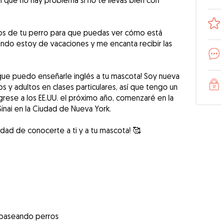
sí que no hay problema si no te llevas bien con
eos de tu perro para que puedas ver cómo está
ando estoy de vacaciones y me encanta recibir las
 que puedo enseñarle inglés a tu mascota! Soy nueva
s y adultos en clases particulares, así que tengo un
grese a los EE.UU. el próximo año, comenzaré en la
inai en la Ciudad de Nueva York.
idad de conocerte a ti y a tu mascota! 🥰
 paseando perros