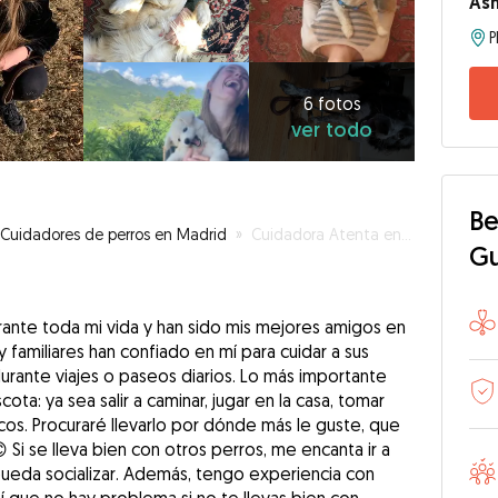
Ash
6
fotos
ver
6 fotos
ver todo
todo
Be
Cuidadores de perros en Madrid
»
Cuidadora Atenta en Madrid!
G
rante toda mi vida y han sido mis mejores amigos en
y familiares han confiado en mí para cuidar a sus
urante viajes o paseos diarios. Lo más importante
cota: ya sea salir a caminar, jugar en la casa, tomar
cos. Procuraré llevarlo por dónde más le guste, que
 Si se lleva bien con otros perros, me encanta ir a
ueda socializar. Además, tengo experiencia con