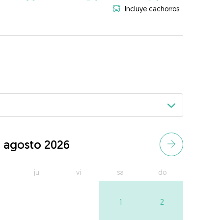
Incluye cachorros
agosto 2026
ju
vi
sa
do
1
2