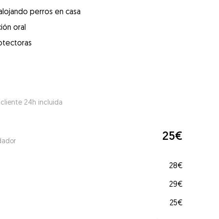
alojando perros en casa
ión oral
otectoras
 cliente 24h incluida
25€
dador
28€
29€
25€