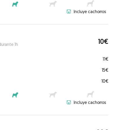
Incluye cachorros
10€
durante 1h
11€
15€
10€
Incluye cachorros