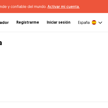
ande y confiable del mundo.
Activar mi cuenta.
Registrarme
Iniciar sesión
dador
España
a