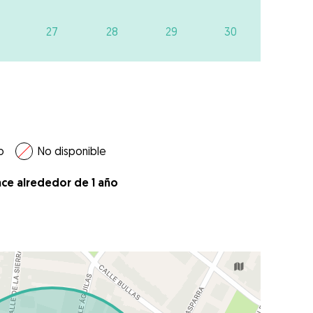
27
28
29
30
o
No disponible
ace alrededor de 1 año