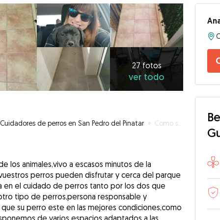
Ana
27
fotos
C
ver
27 fotos
ver todo
todo
Be
Cuidadores de perros en San Pedro del Pinatar
»
Como si estuvieran en su propia casa
G
e los animales,vivo a escasos minutos de la
uestros perros pueden disfrutar y cerca del parque
a en el cuidado de perros tanto por los dos que
tro tipo de perros,persona responsable y
 que su perro este en las mejores condiciones,como
disponemos de varios espacios adaptados a las