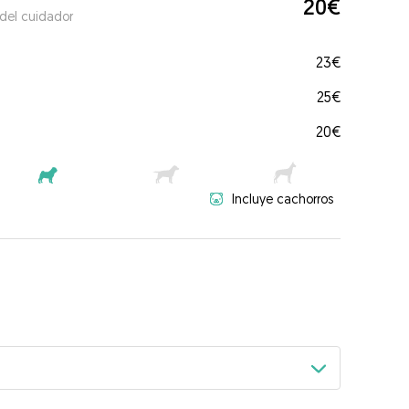
20€
 del cuidador
23€
25€
20€
Incluye cachorros