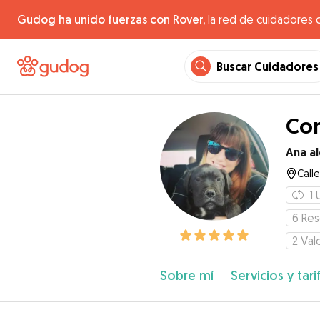
Gudog ha unido fuerzas con Rover,
la red de cuidadores 
Buscar Cuidadores
Com
Ana al
Call
1
6
Res
2
Val
Sobre mí
Servicios y tari