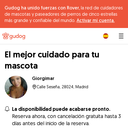
Gudog ha unido fuerzas con Rover,
la red de cuidadores
de mascotas y paseadores de perros de cinco estrellas
más grande y confiable del mundo.
Activar mi cuenta.
|
El mejor cuidado para tu
mascota
Giorgimar
Calle Seseña, 28024, Madrid
La disponibilidad puede acabarse pronto.
Reserva ahora, con cancelación gratuita hasta 3
días antes del inicio de la reserva.