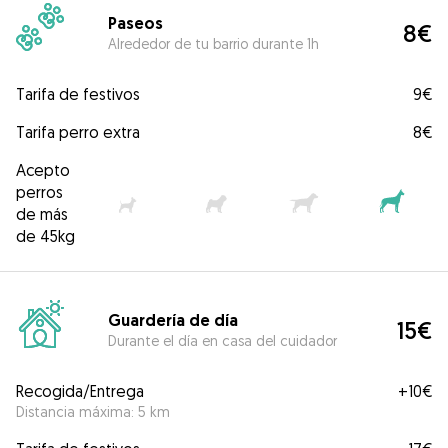
Paseos
8€
Alrededor de tu barrio durante 1h
Tarifa de festivos
9€
Tarifa perro extra
8€
Acepto
perros
de más
de 45kg
Guardería de día
15€
Durante el día en casa del cuidador
Recogida/Entrega
+
10€
Distancia máxima: 5 km