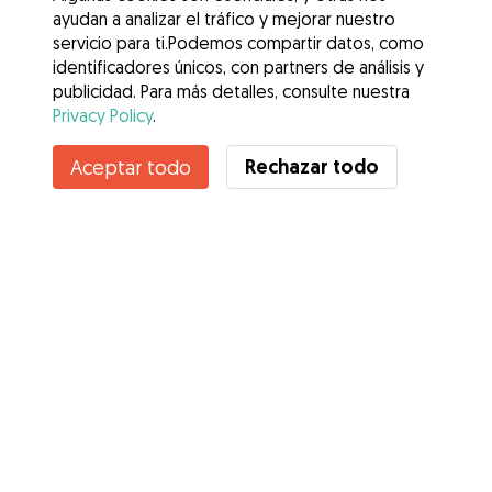
ayudan a analizar el tráfico y mejorar nuestro
servicio para ti.Podemos compartir datos, como
identificadores únicos, con partners de análisis y
publicidad. Para más detalles, consulte nuestra
Privacy Policy
.
Contacta con Marian
Rechazar todo
Aceptar todo
¿Conoces los Beneficios de Gudog? Ver más
Servicios
Cómo funciona
Sobre Gudog
Opiniones
Cobertura Veterinaria
Consejos para dueños de perros