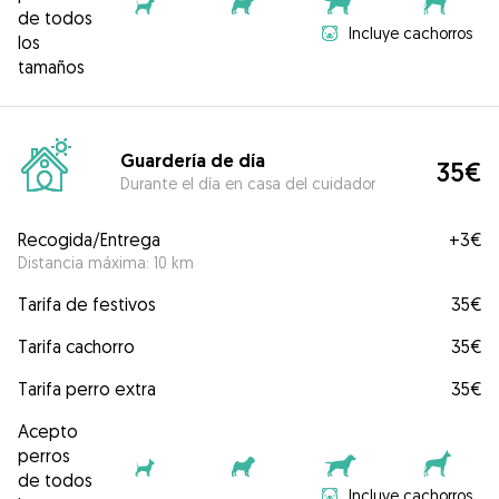
de todos
Incluye cachorros
los
tamaños
Guardería de día
35€
Durante el día en casa del cuidador
Recogida/Entrega
+
3€
Distancia máxima: 10 km
Tarifa de festivos
35€
Tarifa cachorro
35€
Tarifa perro extra
35€
Acepto
perros
de todos
Incluye cachorros