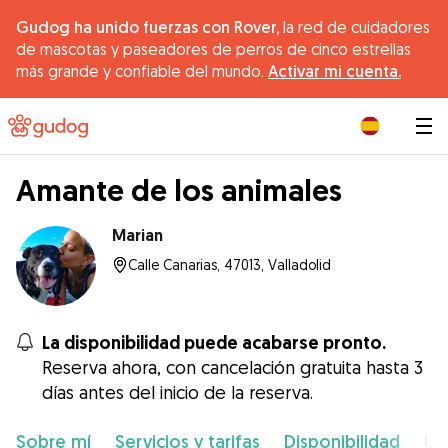
Gudog ha unido fuerzas con Rover,
la red de cuidadores
de mascotas y paseadores de perros de cinco estrellas
más grande y confiable del mundo.
Activar mi cuenta.
|
Amante de los animales
Marian
Calle Canarias, 47013, Valladolid
La disponibilidad puede acabarse pronto.
Reserva ahora, con cancelación gratuita hasta 3
días antes del inicio de la reserva.
Sobre mí
Servicios y tarifas
Disponibilidad
Ub