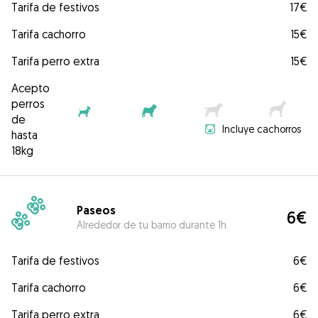
Tarifa de festivos
17€
Tarifa cachorro
15€
Tarifa perro extra
15€
Acepto
perros
de
Incluye cachorros
hasta
18kg
Paseos
6€
Alrededor de tu barrio durante 1h
Tarifa de festivos
6€
Tarifa cachorro
6€
Tarifa perro extra
6€