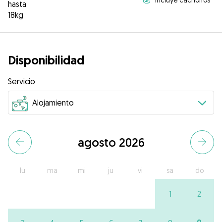
hasta
18kg
Disponibilidad
Servicio
agosto 2026
lu
ma
mi
ju
vi
sa
do
1
2