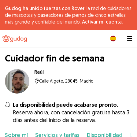
Gudog ha unido fuerzas con Rover,
la red de cuidadores
de mascotas y paseadores de perros de cinco estrellas
más grande y confiable del mundo.
Activar mi cuenta.
|
Cuidador fin de semana
Raúl
Calle Algete, 28045, Madrid
La disponibilidad puede acabarse pronto.
Reserva ahora, con cancelación gratuita hasta 3
días antes del inicio de la reserva.
Sobre mí
Servicios y tarifas
Disponibilidad
Ub