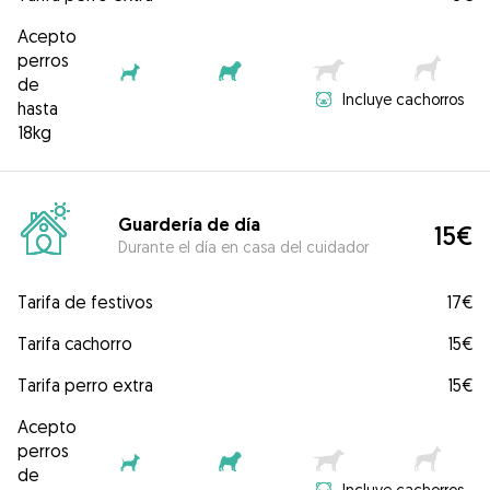
Acepto
perros
de
Incluye cachorros
hasta
18kg
Guardería de día
15€
Durante el día en casa del cuidador
Tarifa de festivos
17€
Tarifa cachorro
15€
Tarifa perro extra
15€
Acepto
perros
de
Incluye cachorros