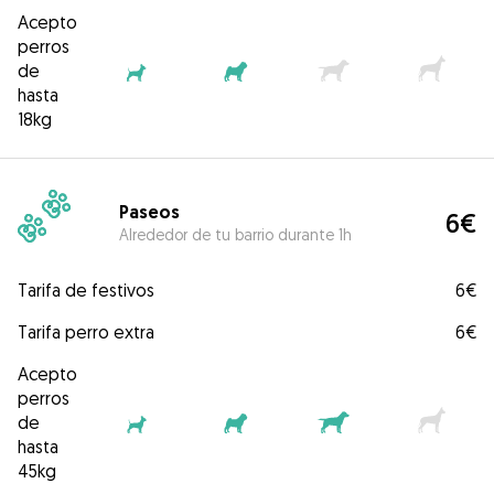
Acepto
perros
de
hasta
18kg
Paseos
6€
Alrededor de tu barrio durante 1h
Tarifa de festivos
6€
Tarifa perro extra
6€
Acepto
perros
de
hasta
45kg