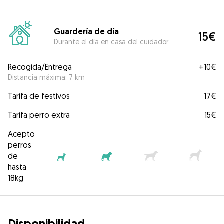
Guardería de día
15€
Durante el día en casa del cuidador
Recogida/Entrega
+
10€
Distancia máxima: 7 km
Tarifa de festivos
17€
Tarifa perro extra
15€
Acepto
perros
de
hasta
18kg
Disponibilidad