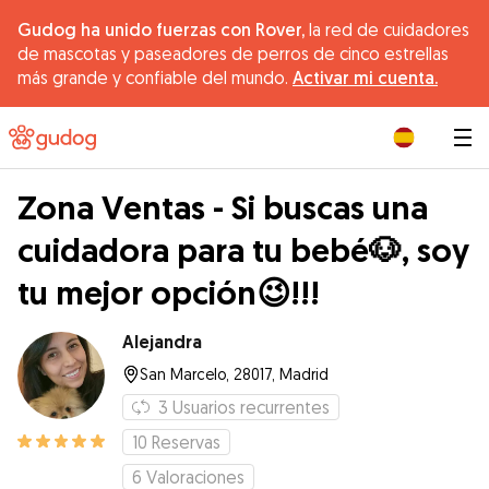
Gudog ha unido fuerzas con Rover,
la red de cuidadores
de mascotas y paseadores de perros de cinco estrellas
más grande y confiable del mundo.
Activar mi cuenta.
|
Zona Ventas - Si buscas una
cuidadora para tu bebé🐶, soy
tu mejor opción😉!!!
Alejandra
San Marcelo, 28017, Madrid
3
Usuarios recurrentes
10
Reservas
6
Valoraciones