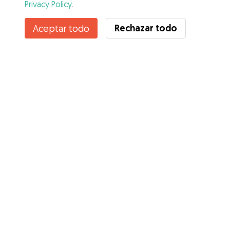
Privacy Policy
.
Contacta con Alejandra
Rechazar todo
Aceptar todo
¿Conoces los Beneficios de Gudog? Ver más
Servicios
Cómo funciona
Sobre Gudog
Opiniones
Cobertura Veterinaria
Consejos para dueños de perros
Consejos para cuidadores
Hazte cuidador