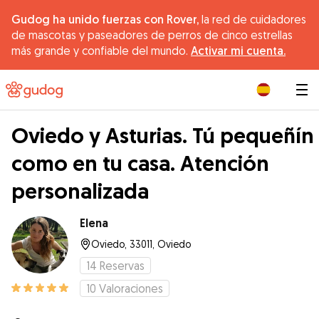
Gudog ha unido fuerzas con Rover,
la red de cuidadores
de mascotas y paseadores de perros de cinco estrellas
más grande y confiable del mundo.
Activar mi cuenta.
|
Oviedo y Asturias. Tú pequeñín
como en tu casa. Atención
personalizada
Elena
Oviedo, 33011, Oviedo
14
Reservas
10
Valoraciones