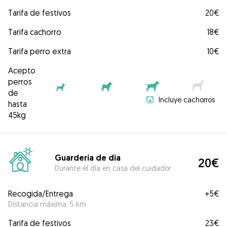
Tarifa de festivos
20€
Tarifa cachorro
18€
Tarifa perro extra
10€
Acepto
perros
de
Incluye cachorros
hasta
45kg
Guardería de día
20€
Durante el día en casa del cuidador
Recogida/Entrega
+
5€
Distancia máxima: 5 km
Tarifa de festivos
23€