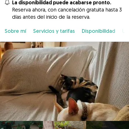
La disponibilidad puede acabarse pronto.
Reserva ahora, con cancelación gratuita hasta 3
días antes del inicio de la reserva.
Sobre mí
Servicios y tarifas
Disponibilidad
Ub