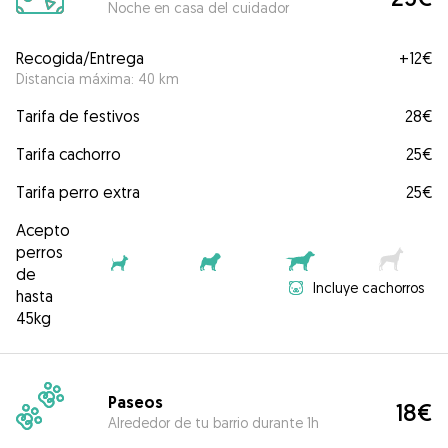
Noche en casa del cuidador
Recogida/Entrega
+
12€
Distancia máxima: 40 km
Tarifa de festivos
28€
Tarifa cachorro
25€
Tarifa perro extra
25€
Acepto
perros
de
Incluye cachorros
hasta
45kg
Paseos
18€
Alrededor de tu barrio durante 1h