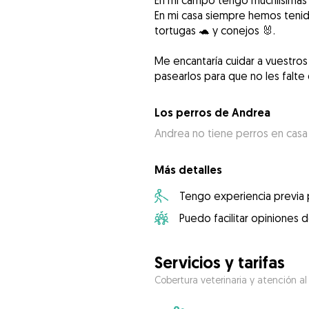
En mi campo tengo muchiisimas g
En mi casa siempre hemos tenido
tortugas 🐢 y conejos 🐰.
Me encantaría cuidar a vuestros 
Los perros de Andrea
Andrea no tiene perros en casa
Más detalles
Tengo experiencia previa
Puedo facilitar opiniones d
Servicios y tarifas
Cobertura veterinaria y atención al