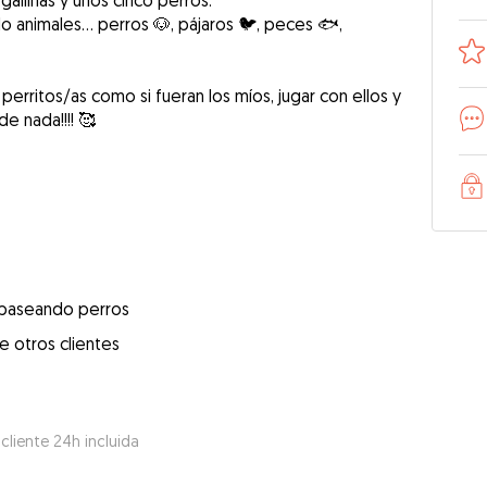
allinas y unos cinco perros.
 animales... perros 🐶, pájaros 🐦, peces 🐟,
perritos/as como si fueran los míos, jugar con ellos y
 paseando perros
e otros clientes
 cliente 24h incluida