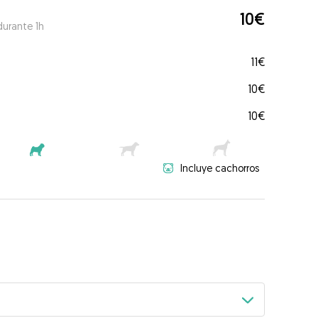
10€
durante 1h
11€
10€
10€
Incluye cachorros