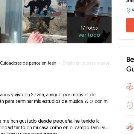
An
17
fotos
ver
17 fotos
ver todo
todo
Be
Cuidadores de perros en Jaén
»
Déjalo en buenas manos!
G
años y vivo en Sevilla, aunque por motivos de
én para terminar mis estudios de música 🎶☺️ con mi
re me han gustado desde pequeña, he tenido la
riedad tanto en mi casa como en el campo familiar...