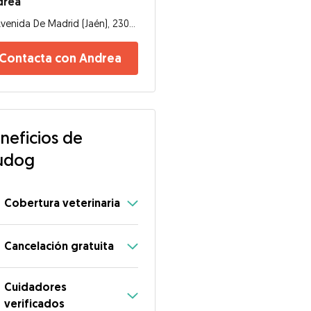
drea
Avenida De Madrid (Jaén), 23003 JAÉN, Jaén
Contacta con Andrea
neficios de
udog
Cobertura veterinaria
Cancelación gratuita
Cuidadores
verificados