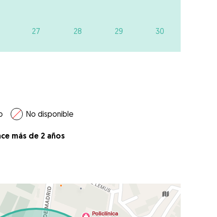
27
28
29
30
o
No disponible
ace más de 2 años