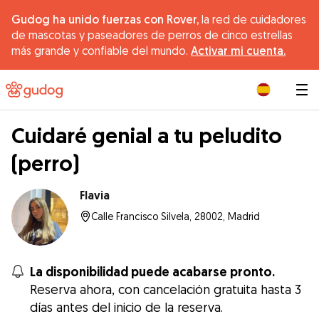
Gudog ha unido fuerzas con Rover,
la red de cuidadores
de mascotas y paseadores de perros de cinco estrellas
más grande y confiable del mundo.
Activar mi cuenta.
|
Cuidaré genial a tu peludito
(perro)
Flavia
Calle Francisco Silvela, 28002, Madrid
La disponibilidad puede acabarse pronto.
Reserva ahora, con cancelación gratuita hasta 3
días antes del inicio de la reserva.