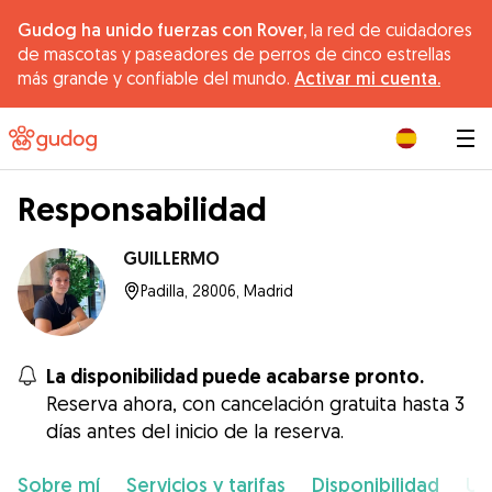
Gudog ha unido fuerzas con Rover,
la red de cuidadores
de mascotas y paseadores de perros de cinco estrellas
más grande y confiable del mundo.
Activar mi cuenta.
|
Responsabilidad
GUILLERMO
Padilla, 28006, Madrid
La disponibilidad puede acabarse pronto.
Reserva ahora, con cancelación gratuita hasta 3
días antes del inicio de la reserva.
Sobre mí
Servicios y tarifas
Disponibilidad
Ub