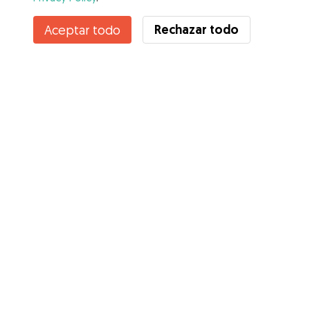
Contacta con GUILLERMO
Rechazar todo
Aceptar todo
¿Conoces los Beneficios de Gudog? Ver más
Servicios
Cómo funciona
Sobre Gudog
Opiniones
Cobertura Veterinaria
Consejos para dueños de perros
Consejos para cuidadores
Hazte cuidador