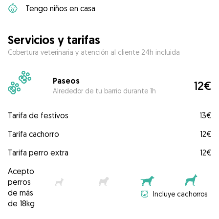
Tengo niños en casa
Servicios y tarifas
Cobertura veterinaria y atención al cliente 24h incluida
Paseos
12€
Alrededor de tu barrio durante 1h
Tarifa de festivos
13€
Tarifa cachorro
12€
Tarifa perro extra
12€
Acepto
perros
de más
Incluye cachorros
de 18kg