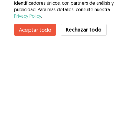
identificadores únicos, con partners de análisis y
publicidad. Para más detalles, consulte nuestra
Privacy Policy
.
Contacta con Carlos daniel
Rechazar todo
Aceptar todo
¿Conoces los Beneficios de Gudog? Ver más
Servicios
Cómo funciona
Sobre Gudog
Opiniones
Cobertura Veterinaria
Consejos para dueños de perros
Consejos para cuidadores