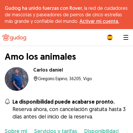
Gudog ha unido fuerzas con Rover,
la red de cuidadores
de mascotas y paseadores de perros de cinco estrellas
más grande y confiable del mundo.
Activar mi cuenta.
|
Amo los animales
Carlos daniel
Gregorio Espino, 36205, Vigo
La disponibilidad puede acabarse pronto.
Reserva ahora, con cancelación gratuita hasta 3
días antes del inicio de la reserva.
Sobre mí
Servicios y tarifas
Disponibilidad
Ub