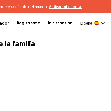
ande y confiable del mundo.
Activar mi cuenta.
Registrarme
Iniciar sesión
dador
España
 la familia