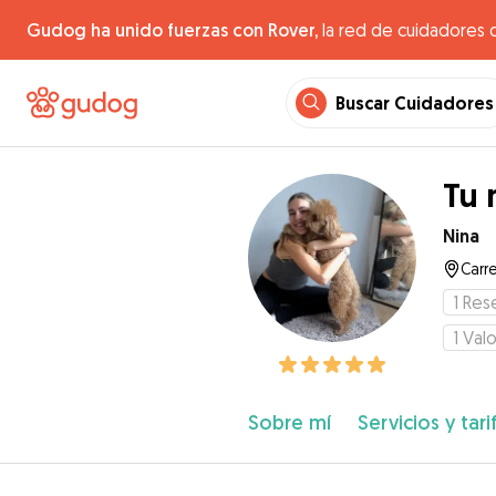
Gudog ha unido fuerzas con Rover,
la red de cuidadores 
Buscar Cuidadores
Tu 
Nina
Carre
1
Res
1
Valo
Sobre mí
Servicios y tari