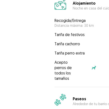
Alojamiento
Noche en casa del cui
Recogida/Entrega
Distancia máxima: 30 km
Tarifa de festivos
Tarifa cachorro
Tarifa perro extra
Acepto
perros de
todos los
tamaños
Paseos
Alrededor de tu barrio 