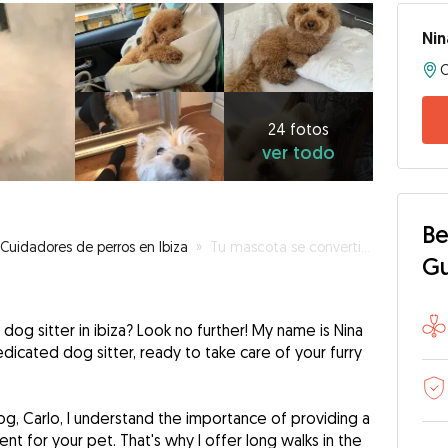
Nin
24
fotos
ver
24 fotos
ver todo
todo
Be
Cuidadores de perros en Ibiza
»
Tu mascota se convertirá en parte de la familia
G
 dog sitter in ibiza? Look no further! My name is Nina
icated dog sitter, ready to take care of your furry
, Carlo, I understand the importance of providing a
t for your pet. That's why I offer long walks in the