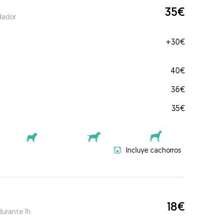
35€
dador
+
30€
40€
36€
35€
Incluye cachorros
18€
durante 1h