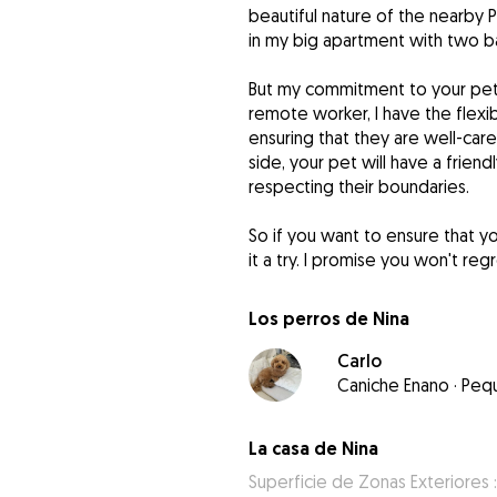
beautiful nature of the nearby P
in my big apartment with two ba
But my commitment to your pet'
remote worker, I have the flexib
ensuring that they are well-care
side, your pet will have a frien
respecting their boundaries.
So if you want to ensure that yo
it a try. I promise you won't regre
Los perros de Nina
Carlo
Caniche Enano
·
Peq
La casa de Nina
Superficie de Zonas Exteriores 