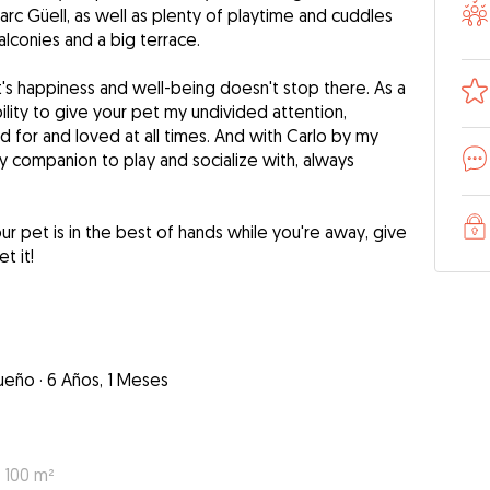
arc Güell, as well as plenty of playtime and cuddles
lconies and a big terrace.
s happiness and well-being doesn't stop there. As a
ility to give your pet my undivided attention,
d for and loved at all times. And with Carlo by my
dly companion to play and socialize with, always
ur pet is in the best of hands while you're away, give
t it!
ueño
·
6 Años, 1 Meses
: 100 m²