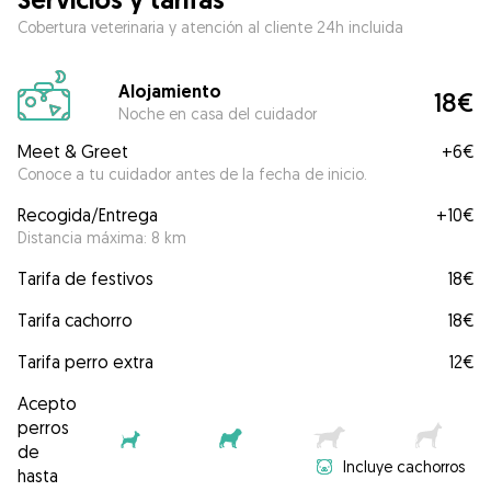
Cobertura veterinaria y atención al cliente 24h incluida
Alojamiento
18€
Noche en casa del cuidador
Meet & Greet
+
6€
Conoce a tu cuidador antes de la fecha de inicio.
Recogida/Entrega
+
10€
Distancia máxima: 8 km
Tarifa de festivos
18€
Tarifa cachorro
18€
Tarifa perro extra
12€
Acepto
perros
de
Incluye cachorros
hasta