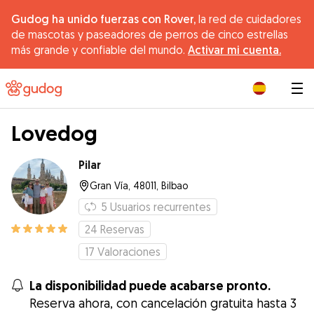
Gudog ha unido fuerzas con Rover,
la red de cuidadores
de mascotas y paseadores de perros de cinco estrellas
más grande y confiable del mundo.
Activar mi cuenta.
|
Lovedog
Pilar
Gran Vía, 48011, Bilbao
5
Usuarios recurrentes
24
Reservas
17
Valoraciones
La disponibilidad puede acabarse pronto.
Reserva ahora, con cancelación gratuita hasta 3