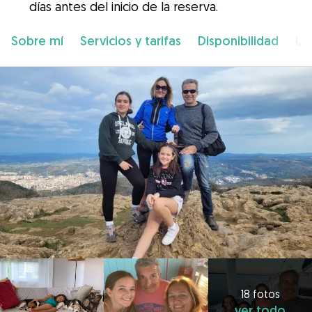
días antes del inicio de la reserva.
Sobre mí
Servicios y tarifas
Disponibilidad
Ub
18 fotos
ver todo