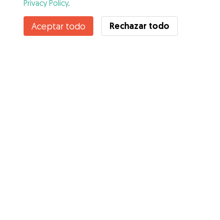
Privacy Policy
.
Contacta con Pilar
Rechazar todo
Aceptar todo
¿Conoces los Beneficios de Gudog? Ver más
Servicios
Cómo funciona
Sobre Gudog
Opiniones
Cobertura Veterinaria
Consejos para dueños de perros
Consejos para cuidadores
Hazte cuidador