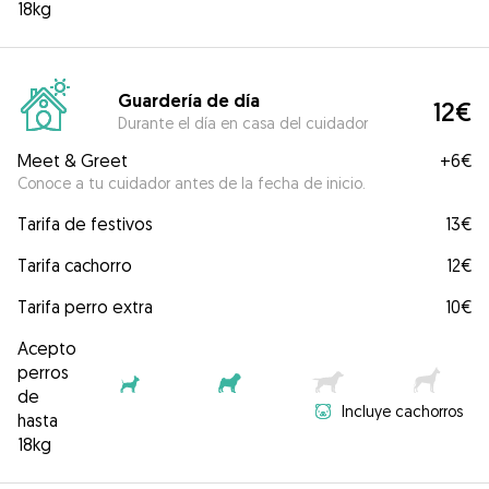
18kg
Guardería de día
12€
Durante el día en casa del cuidador
Meet & Greet
+
6€
Conoce a tu cuidador antes de la fecha de inicio.
Tarifa de festivos
13€
Tarifa cachorro
12€
Tarifa perro extra
10€
Acepto
perros
de
Incluye cachorros
hasta
18kg