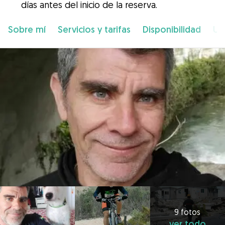
días antes del inicio de la reserva.
Sobre mí
Servicios y tarifas
Disponibilidad
Ub
9 fotos
ver todo