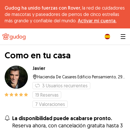
Gudog ha unido fuerzas con Rover,
la red de cuidadores
de mascotas y paseadores de perros de cinco estrellas
más grande y confiable del mundo.
Activar mi cuenta.
|
Como en tu casa
Javier
Hacienda De Casares Edificio Pensamiento, 29690, Casares Costa
3
Usuarios recurrentes
19
Reservas
7
Valoraciones
La disponibilidad puede acabarse pronto.
Reserva ahora, con cancelación gratuita hasta 3