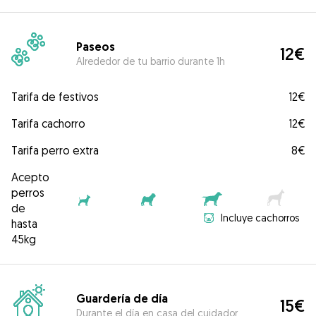
Paseos
12€
Alrededor de tu barrio durante 1h
Tarifa de festivos
12€
Tarifa cachorro
12€
Tarifa perro extra
8€
Acepto
perros
de
Incluye cachorros
hasta
45kg
Guardería de día
15€
Durante el día en casa del cuidador