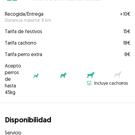
Recogida/Entrega
+
10€
Distancia máxima: 8 km
Tarifa de festivos
15€
Tarifa cachorro
18€
Tarifa perro extra
8€
Acepto
perros
de
Incluye cachorros
hasta
45kg
Disponibilidad
Servicio