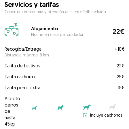
Servicios y tarifas
Cobertura veterinaria y atención al cliente 24h incluida
Alojamiento
22€
Noche en casa del cuidador
Recogida/Entrega
+
10€
Distancia máxima: 8 km
Tarifa de festivos
22€
Tarifa cachorro
25€
Tarifa perro extra
15€
Acepto
perros
de
Incluye cachorros
hasta
45kg