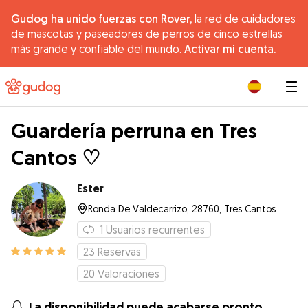
Gudog ha unido fuerzas con Rover,
la red de cuidadores
de mascotas y paseadores de perros de cinco estrellas
más grande y confiable del mundo.
Activar mi cuenta.
|
Guardería perruna en Tres
Cantos ♡
Ester
Ronda De Valdecarrizo, 28760, Tres Cantos
1
Usuarios recurrentes
23
Reservas
20
Valoraciones
La disponibilidad puede acabarse pronto.