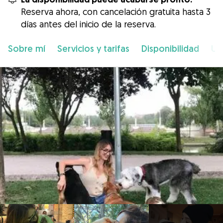
Reserva ahora, con cancelación gratuita hasta 3
días antes del inicio de la reserva.
Sobre mí
Servicios y tarifas
Disponibilidad
Ub