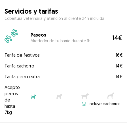
Servicios y tarifas
Cobertura veterinaria y atención al cliente 24h incluida
Paseos
14€
Alrededor de tu barrio durante 1h
Tarifa de festivos
16€
Tarifa cachorro
14€
Tarifa perro extra
14€
Acepto
perros
de
Incluye cachorros
hasta
7kg