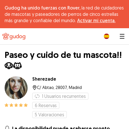
Gudog ha unido fuerzas con Rover,
la red de cuidadores
de mascotas y paseadores de perros de cinco estrellas
más grande y confiable del mundo.
Activar mi cuenta.
|
Paseo y cuido de tu mascota!!
🐶🐱
Sherezade
C/ Abtao, 28007, Madrid
1
Usuarios recurrentes
6
Reservas
5
Valoraciones
La disponibilidad puede acabarse pronto.