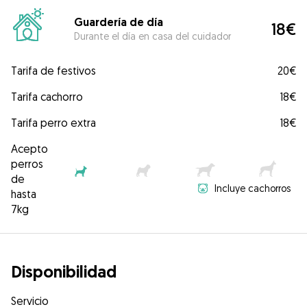
Guardería de día
18€
Durante el día en casa del cuidador
Tarifa de festivos
20€
Tarifa cachorro
18€
Tarifa perro extra
18€
Acepto
perros
de
Incluye cachorros
hasta
7kg
Disponibilidad
Servicio