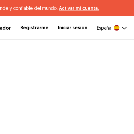
ande y confiable del mundo.
Activar mi cuenta.
Registrarme
Iniciar sesión
dador
España