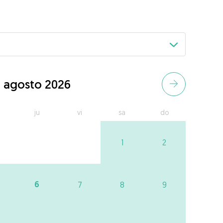
agosto 2026
ju
vi
sa
do
1
2
6
7
8
9