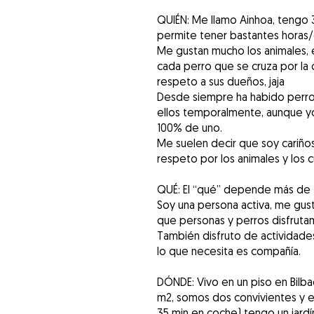
QUIÉN: Me llamo Ainhoa, tengo 3
permite tener bastantes horas/d
Me gustan mucho los animales, e
cada perro que se cruza por la c
respeto a sus dueños, jaja
Desde siempre ha habido perro
ellos temporalmente, aunque yo
100% de uno.
Me suelen decir que soy cariño
respeto por los animales y los 
QUÉ: El “qué” depende más de tu
Soy una persona activa, me gust
que personas y perros disfruta
También disfruto de actividades
lo que necesita es compañía.
DÓNDE: Vivo en un piso en Bilba
m2, somos dos convivientes y el 
35 min en coche) tengo un jardí