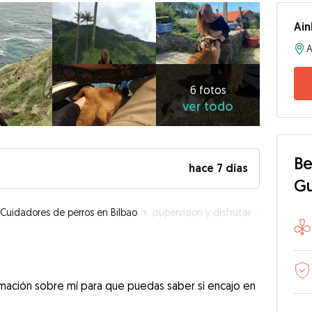
Ai
A
6
fotos
ver
6 fotos
ver todo
todo
Be
hace 7 días
G
Cuidadores de perros en Bilbao
»
¡supervision y disfrutar juntos!
rmación sobre mí para que puedas saber si encajo en