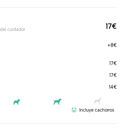
17€
 del cuidador
+
8€
17€
17€
14€
Incluye cachorros