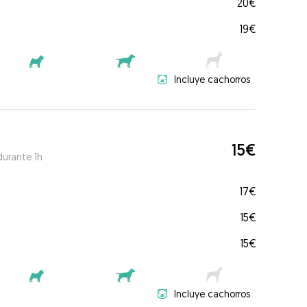
20€
19€
Incluye cachorros
15€
durante 1h
17€
15€
15€
Incluye cachorros