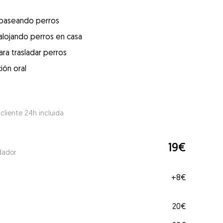
 paseando perros
alojando perros en casa
ra trasladar perros
ión oral
 cliente 24h incluida
19€
dador
+
8€
20€