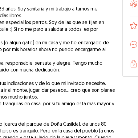
3 años. Soy sanitaria y mi trabajo a turnos me
ías libres.
n especial los perros. Soy de las que se fijan en
alle :) Si no me paro a saludar a todos, es por
s (o algún gato) en mi casa y me he encargado de
 por mis horarios ahora no puedo encargarme al
sa, responsable, sensata y alegre. Tengo mucho
cuido con mucha dedicación.
s indicaciones y de lo que mi invitado necesite.
a ir al monte, jugar, dar paseos… creo que son planes
mos mucho juntos.
 tranquilas en casa, por si tu amigo está más mayor y
o (cerca del parque de Doña Casilda), de unos 80
piso es tranquilo. Pero en la casa del pueblo (a unos
n grande y está al lado de la playa y monte. Cuando