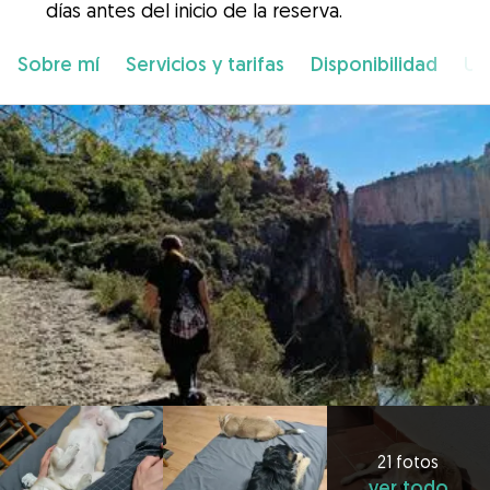
días antes del inicio de la reserva.
Sobre mí
Servicios y tarifas
Disponibilidad
Ub
21 fotos
ver todo