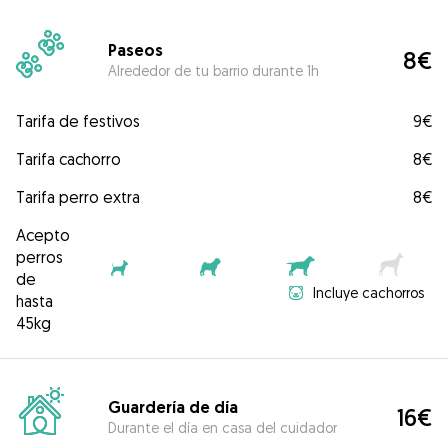
Paseos
8€
Alrededor de tu barrio durante 1h
Tarifa de festivos
9€
Tarifa cachorro
8€
Tarifa perro extra
8€
Acepto
perros
de
Incluye cachorros
hasta
45kg
Guardería de día
16€
Durante el día en casa del cuidador