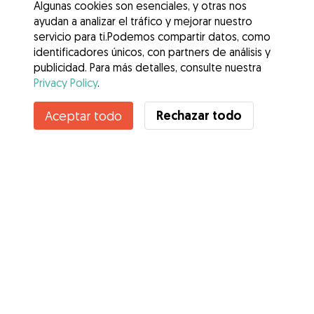
Algunas cookies son esenciales, y otras nos
ayudan a analizar el tráfico y mejorar nuestro
servicio para ti.Podemos compartir datos, como
identificadores únicos, con partners de análisis y
publicidad. Para más detalles, consulte nuestra
Privacy Policy
.
Contacta con Zaira
Rechazar todo
Aceptar todo
¿Conoces los Beneficios de Gudog? Ver más
Servicios
Cómo funciona
Sobre Gudog
Opiniones
Cobertura Veterinaria