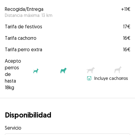
Recogida/Entrega
+
11€
Distancia máxima: 13 km
Tarifa de festivos
17€
Tarifa cachorro
16€
Tarifa perro extra
16€
Acepto
perros
de
Incluye cachorros
hasta
18kg
Disponibilidad
Servicio