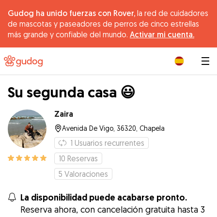
Gudog ha unido fuerzas con Rover,
la red de cuidadores
de mascotas y paseadores de perros de cinco estrellas
más grande y confiable del mundo.
Activar mi cuenta.
|
Su segunda casa 😃
Zaira
Avenida De Vigo, 36320, Chapela
1
Usuarios recurrentes
10
Reservas
5
Valoraciones
La disponibilidad puede acabarse pronto.
Reserva ahora, con cancelación gratuita hasta 3