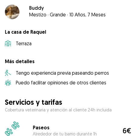
Buddy
Mestizo
·
Grande
·
10 Años, 7 Meses
La casa de Raquel
Terraza
Más detalles
Tengo experiencia previa paseando perros
Puedo facilitar opiniones de otros clientes
Servicios y tarifas
Cobertura veterinaria y atención al cliente 24h incluida
Paseos
6€
Alrededor de tu barrio durante 1h