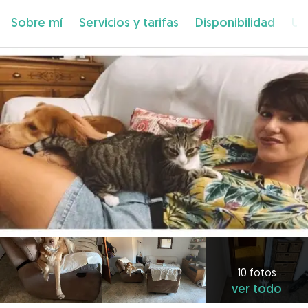
Sobre mí
Servicios y tarifas
Disponibilidad
Ub
10 fotos
ver todo