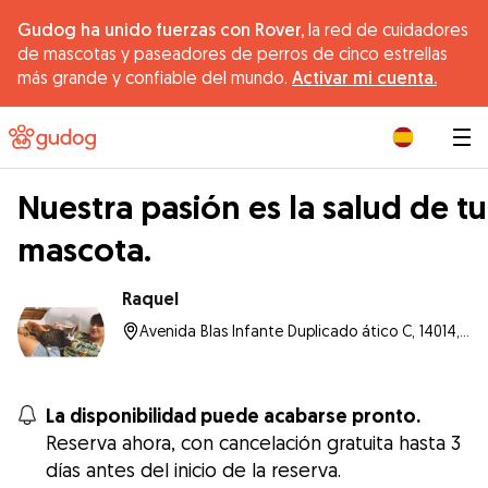
Gudog ha unido fuerzas con Rover,
la red de cuidadores
de mascotas y paseadores de perros de cinco estrellas
más grande y confiable del mundo.
Activar mi cuenta.
|
Nuestra pasión es la salud de tu
mascota.
Raquel
Avenida Blas Infante Duplicado ático C, 14014, Córdoba
La disponibilidad puede acabarse pronto.
Reserva ahora, con cancelación gratuita hasta 3
días antes del inicio de la reserva.