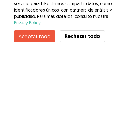
servicio para ti.Podemos compartir datos, como
identificadores únicos, con partners de análisis y
publicidad. Para más detalles, consulte nuestra
Privacy Policy
.
Contacta con Raquel
Rechazar todo
Aceptar todo
¿Conoces los Beneficios de Gudog? Ver más
Servicios
Cómo funciona
Sobre Gudog
Opiniones
Cobertura Veterinaria
Consejos para dueños de perros