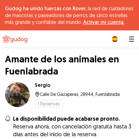
Gudog ha unido fuerzas con Rover,
la red de cuidadores
de mascotas y paseadores de perros de cinco estrellas
más grande y confiable del mundo.
Activar mi cuenta.
|
Amante de los animales en
Fuenlabrada
Sergio
Calle De Gazaperas, 28944, Fuenlabrada
1
Reservas
La disponibilidad puede acabarse pronto.
Reserva ahora, con cancelación gratuita hasta 3
días antes del inicio de la reserva.