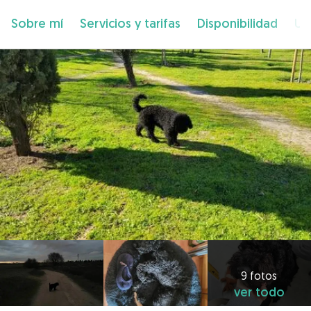
Sobre mí
Servicios y tarifas
Disponibilidad
Ub
9 fotos
ver todo