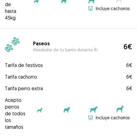
de
Incluye cachorros
hasta
45kg
Paseos
6€
Alrededor de tu barrio durante 1h
Tarifa de festivos
6€
Tarifa cachorro
6€
Tarifa perro extra
6€
Acepto
perros
de todos
Incluye cachorros
los
tamaños