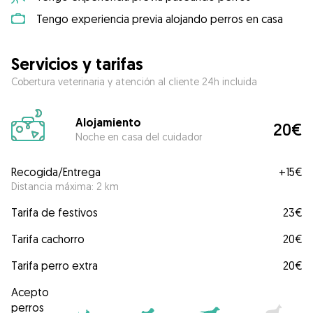
Tengo experiencia previa alojando perros en casa
Servicios y tarifas
Cobertura veterinaria y atención al cliente 24h incluida
Alojamiento
20€
Noche en casa del cuidador
Recogida/Entrega
+
15€
Distancia máxima: 2 km
Tarifa de festivos
23€
Tarifa cachorro
20€
Tarifa perro extra
20€
Acepto
perros