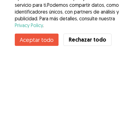
servicio para ti.Podemos compartir datos, como
identificadores únicos, con partners de análisis y
publicidad. Para más detalles, consulte nuestra
Privacy Policy
.
Contacta con Sergio
Rechazar todo
Aceptar todo
¿Conoces los Beneficios de Gudog? Ver más
Servicios
Cómo funciona
Sobre Gudog
Opiniones
Cobertura Veterinaria
Consejos para dueños de perros