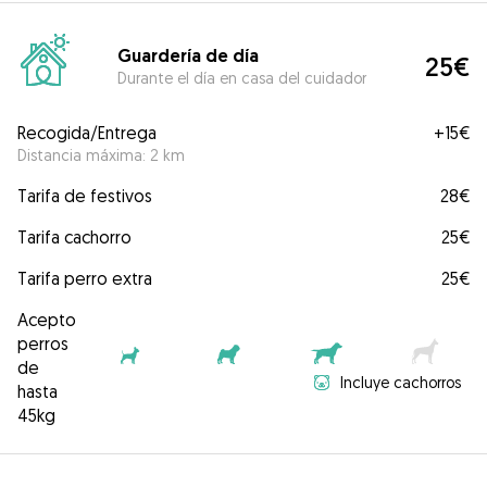
Guardería de día
25€
Durante el día en casa del cuidador
Recogida/Entrega
+
15€
Distancia máxima: 2 km
Tarifa de festivos
28€
Tarifa cachorro
25€
Tarifa perro extra
25€
Acepto
perros
de
Incluye cachorros
hasta
45kg