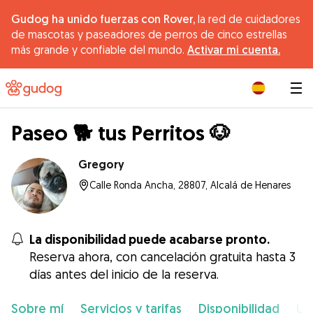
Gudog ha unido fuerzas con Rover,
la red de cuidadores
de mascotas y paseadores de perros de cinco estrellas
más grande y confiable del mundo.
Activar mi cuenta.
|
Paseo 🐕 tus Perritos 🐶
Gregory
Calle Ronda Ancha, 28807, Alcalá de Henares
La disponibilidad puede acabarse pronto.
Reserva ahora, con cancelación gratuita hasta 3
días antes del inicio de la reserva.
Sobre mí
Servicios y tarifas
Disponibilidad
Ub