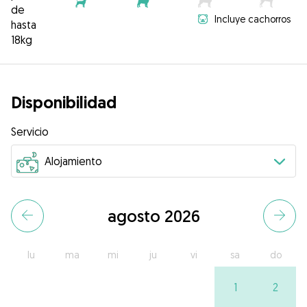
de
Incluye cachorros
hasta
18kg
Disponibilidad
Servicio
agosto 2026
lu
ma
mi
ju
vi
sa
do
1
2