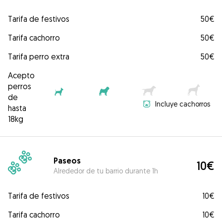
Tarifa de festivos
50€
Tarifa cachorro
50€
Tarifa perro extra
50€
Acepto
perros
de
Incluye cachorros
hasta
18kg
Paseos
10€
Alrededor de tu barrio durante 1h
Tarifa de festivos
10€
Tarifa cachorro
10€