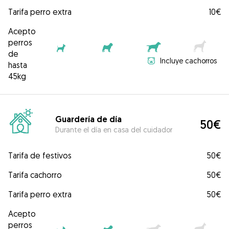
Tarifa perro extra
10€
Acepto
perros
de
Incluye cachorros
hasta
45kg
Guardería de día
50€
Durante el día en casa del cuidador
Tarifa de festivos
50€
Tarifa cachorro
50€
Tarifa perro extra
50€
Acepto
perros