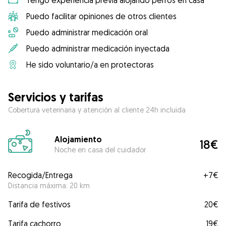
Tengo experiencia previa alojando perros en casa
Puedo facilitar opiniones de otros clientes
Puedo administrar medicación oral
Puedo administrar medicación inyectada
He sido voluntario/a en protectoras
Servicios y tarifas
Cobertura veterinaria y atención al cliente 24h incluida
Alojamiento
18€
Noche en casa del cuidador
Recogida/Entrega
+
7€
Distancia máxima: 20 km
Tarifa de festivos
20€
Tarifa cachorro
19€