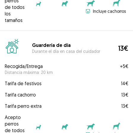
perros
de todos
Incluye cachorros
los
tamaños
Guardería de día
13€
Durante el día en casa del cuidador
Recogida/Entrega
+
5€
Distancia máxima: 20 km
Tarifa de festivos
14€
Tarifa cachorro
13€
Tarifa perro extra
13€
Acepto
perros
de todos