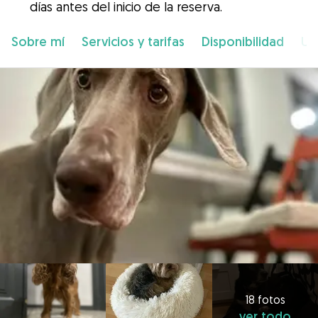
días antes del inicio de la reserva.
Sobre mí
Servicios y tarifas
Disponibilidad
Ub
18 fotos
ver todo