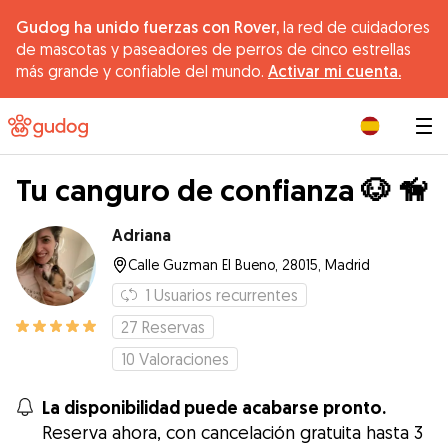
Gudog ha unido fuerzas con Rover,
la red de cuidadores
de mascotas y paseadores de perros de cinco estrellas
más grande y confiable del mundo.
Activar mi cuenta.
|
Tu canguro de confianza 🐶 🦮
Adriana
Calle Guzman El Bueno, 28015, Madrid
1
Usuarios recurrentes
27
Reservas
10
Valoraciones
La disponibilidad puede acabarse pronto.
Reserva ahora, con cancelación gratuita hasta 3