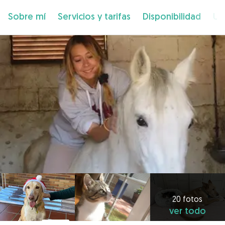
Sobre mí
Servicios y tarifas
Disponibilidad
Ub
20 fotos
ver todo