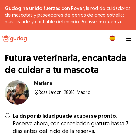
Gudog ha unido fuerzas con Rover,
la red de cuidadores
de mascotas y paseadores de perros de cinco estrellas
más grande y confiable del mundo.
Activar mi cuenta.
|
Futura veterinaria, encantada
de cuidar a tu mascota
Mariana
Rosa Jardon, 28016, Madrid
La disponibilidad puede acabarse pronto.
Reserva ahora, con cancelación gratuita hasta 3
días antes del inicio de la reserva.