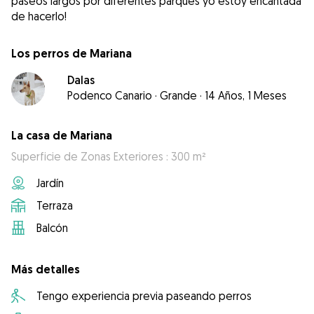
paseos largos por diferentes parques yo estoy encantada
de hacerlo!
Los perros de Mariana
Dalas
Podenco Canario
·
Grande
·
14 Años, 1 Meses
La casa de Mariana
Superficie de Zonas Exteriores : 300 m²
Jardín
Terraza
Balcón
Más detalles
Tengo experiencia previa paseando perros