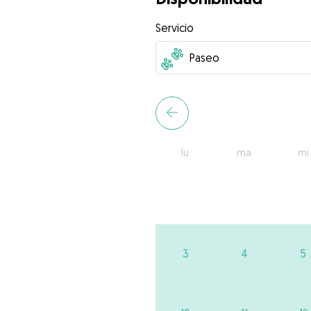
Servicio
lu
ma
mi
3
4
5