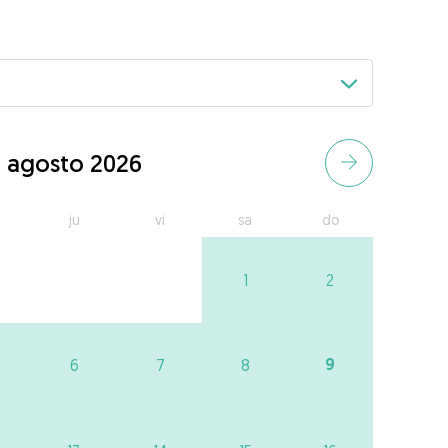
agosto 2026
ju
vi
sa
do
1
2
9
6
7
8