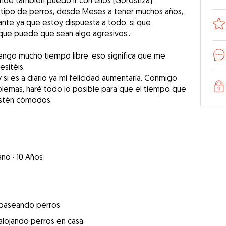
e también puedo ir con ellos (Gorostiza) .
o tipo de perros, desde Meses a tener muchos años,
ante ya que estoy dispuesta a todo, si que
 que puede que sean algo agresivos..
tengo mucho tiempo libre, eso significa que me
sitéis.
si es a diario ya mi felicidad aumentaría. Conmigo
lemas, haré todo lo posible para que el tiempo que
estén cómodos.
ano
·
10 Años
 paseando perros
alojando perros en casa