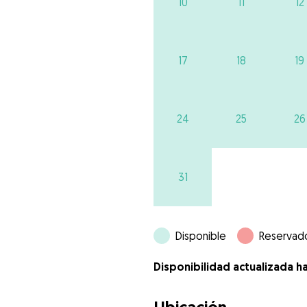
10
11
12
17
18
19
24
25
26
31
Disponible
Reservad
Disponibilidad actualizada h