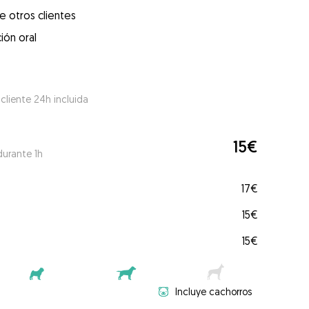
e otros clientes
ión oral
 cliente 24h incluida
15€
durante 1h
17€
15€
15€
Incluye cachorros