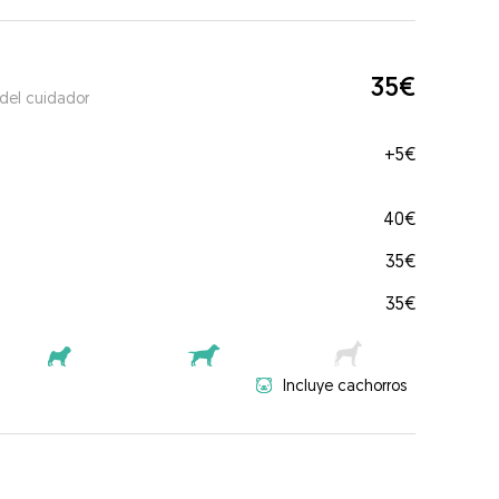
35€
 del cuidador
+
5€
40€
35€
35€
Incluye cachorros