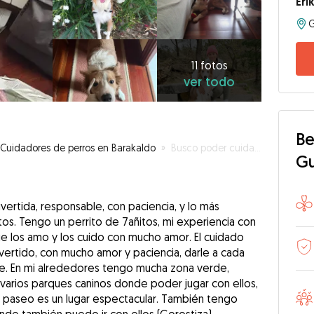
Eri
11
fotos
ver
11 fotos
ver todo
todo
Be
Cuidadores de perros en Barakaldo
»
Busco poder cuidar de tu mascota :)
G
ertida, responsable, con paciencia, y lo más
os. Tengo un perrito de 7añitos, mi experiencia con
e los amo y los cuido con mucho amor. El cuidado
vertido, con mucho amor y paciencia, darle a cada
te. En mi alrededores tengo mucha zona verde,
 varios parques caninos donde poder jugar con ellos,
 paseo es un lugar espectacular. También tengo