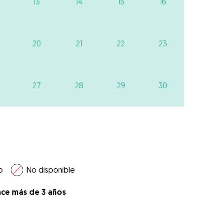
13
14
15
16
20
21
22
23
27
28
29
30
o
No disponible
ace más de 3 años