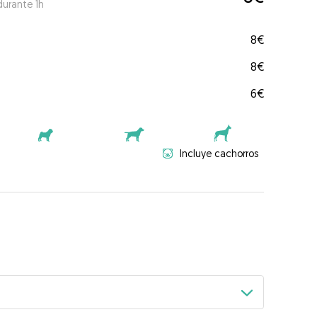
durante 1h
8€
8€
6€
Incluye cachorros