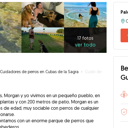
Pa
17
fotos
ver
17 fotos
ver todo
todo
Be
Cuidadores de perros en Cubas de la Sagra
»
Cuido de tu amigo cuando tú no puedas
G
los, Morgan y yo vivimos en un pequeño pueblo, en
 plantas y con 200 metros de patio, Morgan es un
os de edad, muy sociable con perros de cualquier
onarse.
contamos con un enorme parque de perros que
bebederos.