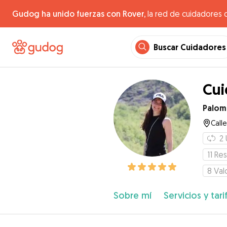
Gudog ha unido fuerzas con Rover,
la red de cuidadores 
Buscar Cuidadores
Cui
Palom
Call
2
11
Res
8
Val
Sobre mí
Servicios y tari