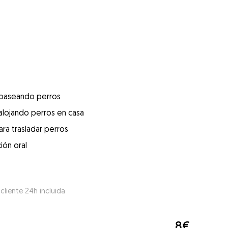
 paseando perros
alojando perros en casa
ra trasladar perros
ión oral
 cliente 24h incluida
8€