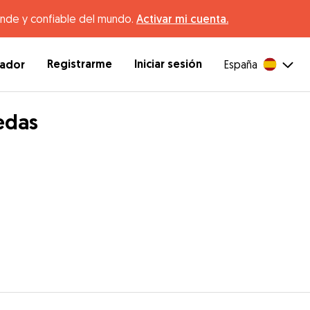
ande y confiable del mundo.
Activar mi cuenta.
Registrarme
Iniciar sesión
dador
España
edas