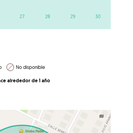
27
28
29
30
o
No disponible
ace alrededor de 1 año