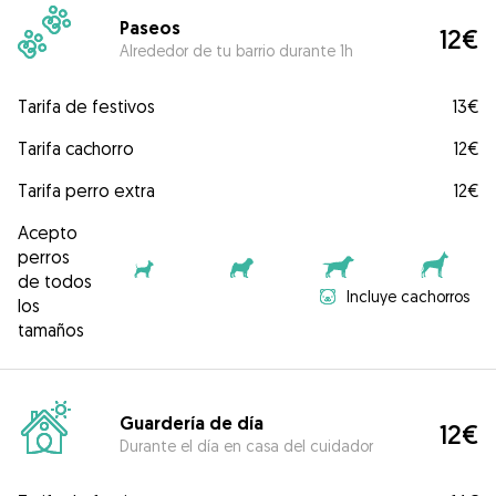
Paseos
12€
Alrededor de tu barrio durante 1h
Tarifa de festivos
13€
Tarifa cachorro
12€
Tarifa perro extra
12€
Acepto
perros
de todos
Incluye cachorros
los
tamaños
Guardería de día
12€
Durante el día en casa del cuidador