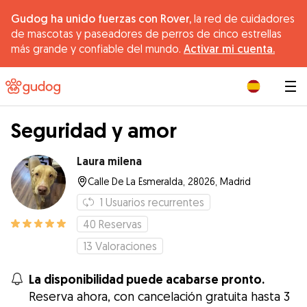
Gudog ha unido fuerzas con Rover,
la red de cuidadores
de mascotas y paseadores de perros de cinco estrellas
más grande y confiable del mundo.
Activar mi cuenta.
|
Seguridad y amor
Laura milena
Calle De La Esmeralda, 28026, Madrid
1
Usuarios recurrentes
40
Reservas
13
Valoraciones
La disponibilidad puede acabarse pronto.
Reserva ahora, con cancelación gratuita hasta 3