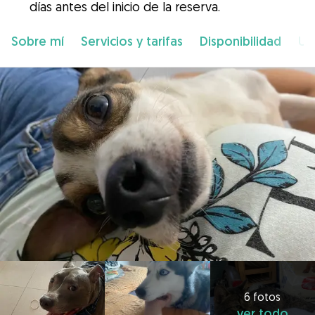
días antes del inicio de la reserva.
Sobre mí
Servicios y tarifas
Disponibilidad
Ub
6 fotos
ver todo