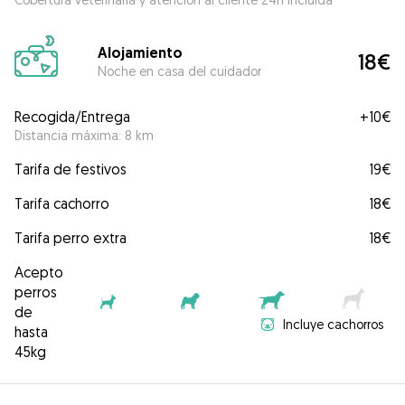
Alojamiento
18€
Noche en casa del cuidador
Recogida/Entrega
+
10€
Distancia máxima: 8 km
Tarifa de festivos
19€
Tarifa cachorro
18€
Tarifa perro extra
18€
Acepto
perros
de
Incluye cachorros
hasta
45kg