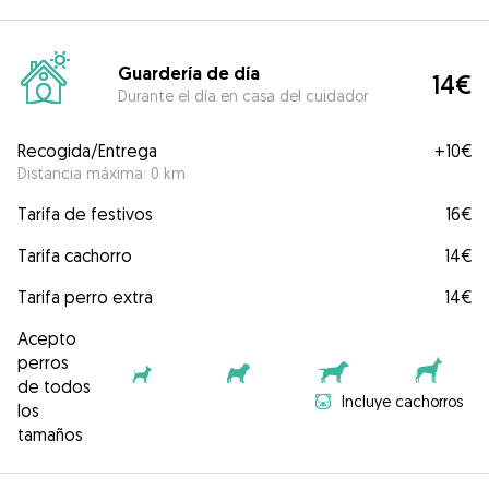
Guardería de día
14€
Durante el día en casa del cuidador
Recogida/Entrega
+
10€
Distancia máxima: 0 km
Tarifa de festivos
16€
Tarifa cachorro
14€
Tarifa perro extra
14€
Acepto
perros
de todos
Incluye cachorros
los
tamaños