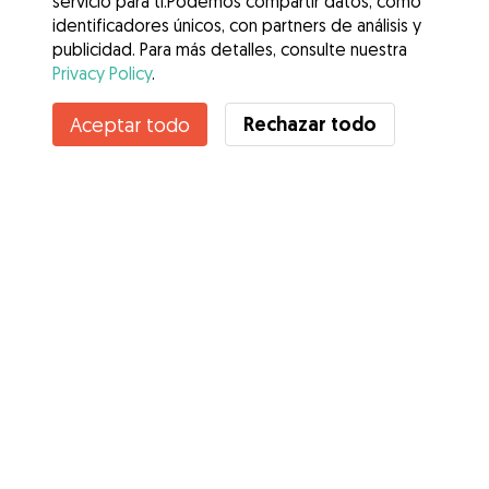
servicio para ti.Podemos compartir datos, como
identificadores únicos, con partners de análisis y
publicidad. Para más detalles, consulte nuestra
Privacy Policy
.
Contacta con Angela
Rechazar todo
Aceptar todo
¿Conoces los Beneficios de Gudog? Ver más
Servicios
Cómo funciona
Sobre Gudog
Opiniones
Cobertura Veterinaria
Consejos para dueños de perros
Consejos para cuidadores