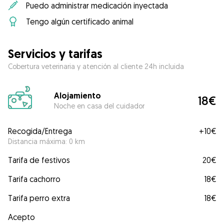
Puedo administrar medicación inyectada
Tengo algún certificado animal
Servicios y tarifas
Cobertura veterinaria y atención al cliente 24h incluida
Alojamiento
18€
Noche en casa del cuidador
Recogida/Entrega
+
10€
Distancia máxima: 0 km
Tarifa de festivos
20€
Tarifa cachorro
18€
Tarifa perro extra
18€
Acepto