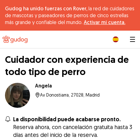
Gudog ha unido fuerzas con Rover,
la red de cuidadores
de mascotas y paseadores de perros de cinco estrellas
más grande y confiable del mundo.
Activar mi cuenta.
|
Cuidador con experiencia de
todo tipo de perro
Angela
Av Donostiarra, 27028, Madrid
La disponibilidad puede acabarse pronto.
Reserva ahora, con cancelación gratuita hasta 3
días antes del inicio de la reserva.