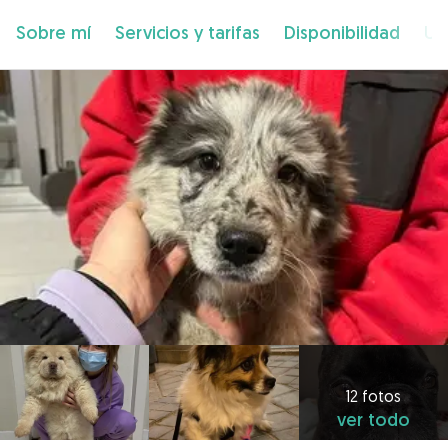
Sobre mí
Servicios y tarifas
Disponibilidad
Ub
12 fotos
ver todo