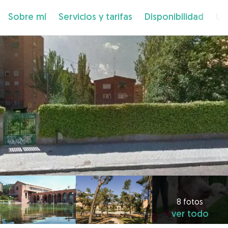
Sobre mí
Servicios y tarifas
Disponibilidad
Ub
8 fotos
ver todo