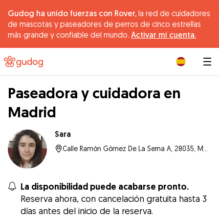
Gudog ha unido fuerzas con Rover,
la red de cuidadores
de mascotas y paseadores de perros de cinco estrellas
más grande y confiable del mundo.
Activar mi cuenta.
|
Paseadora y cuidadora en
Madrid
Sara
Calle Ramón Gómez De La Serna A, 28035, Madrid
La disponibilidad puede acabarse pronto.
Reserva ahora, con cancelación gratuita hasta 3
días antes del inicio de la reserva.