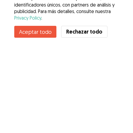
identificadores únicos, con partners de análisis y
publicidad. Para más detalles, consulte nuestra
Privacy Policy
.
Contacta con Sara
Rechazar todo
Aceptar todo
¿Conoces los Beneficios de Gudog? Ver más
Servicios
Cómo funciona
Sobre Gudog
Opiniones
Cobertura Veterinaria
Consejos para dueños de perros
Consejos para cuidadores