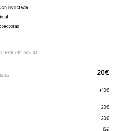
ión inyectada
imal
otectoras
 cliente 24h incluida
20€
dador
+
10€
20€
20€
15€