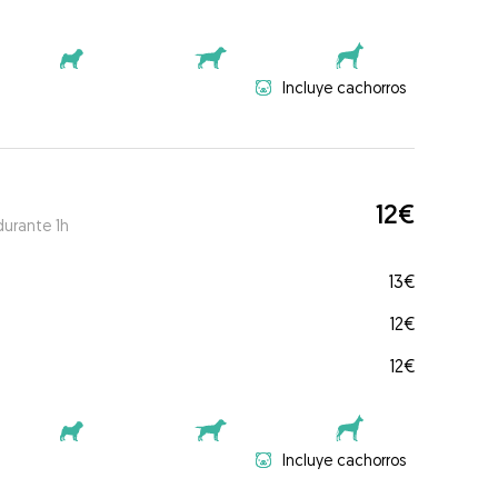
Incluye cachorros
12€
durante 1h
13€
12€
12€
Incluye cachorros