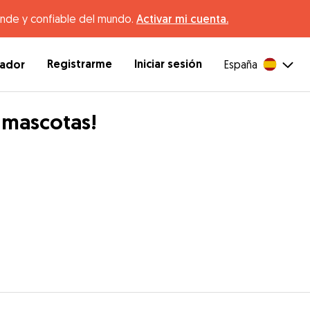
ande y confiable del mundo.
Activar mi cuenta.
Registrarme
Iniciar sesión
dador
España
s mascotas!