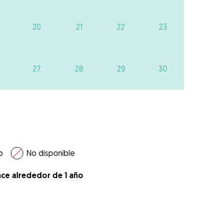
20
21
22
23
27
28
29
30
o
No disponible
ace alrededor de 1 año