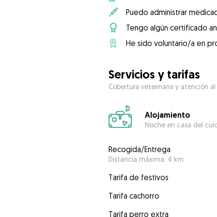
Puedo administrar medicac
Tengo algún certificado an
He sido voluntario/a en pr
Servicios y tarifas
Cobertura veterinaria y atención al
Alojamiento
Noche en casa del cui
Recogida/Entrega
Distancia máxima: 4 km
Tarifa de festivos
Tarifa cachorro
Tarifa perro extra