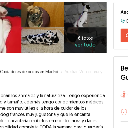
An
6
fotos
ver
6 fotos
ver todo
todo
Be
Cuidadores de perros en Madrid
»
Auxiliar. Veterinaria y Amante de las mascotas!
G
sionan los animales y la naturaleza. Tengo experiencia
po y tamaño, además tengo conocimientos médicos
me son muy útiles a la hora de cuidar de los
lldog frances muy juguetona y que le encanta
os encantaría recibirlos en nuestro hora y darles
nibilidad completa TODA la semana para guardería.