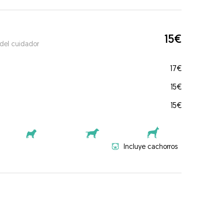
15€
 del cuidador
17€
15€
15€
Incluye cachorros