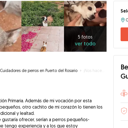
Sel
5
fotos
ver
5 fotos
ver todo
todo
Be
Cuidadores de perros en Puerto del Rosario
»
¡Nos hacemos compañía❤️‍🩹!
G
ión Primaria. Además de mi vocación por esta
 pequeños, otro cachito de mi corazón lo tienen los
icional y lealtad.
e gustaría ofrecer, serían a perros pequeños-
e tengo experiencia y a los que estoy