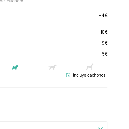
 del cuidador
+
4€
10€
9€
5€
Incluye cachorros