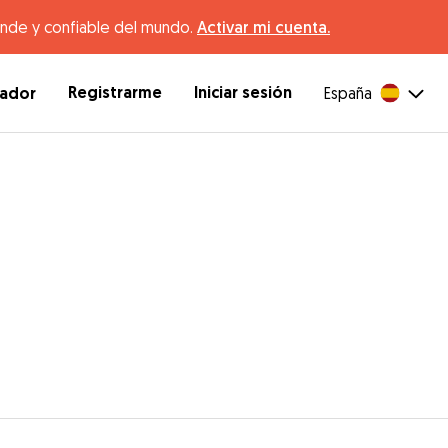
ande y confiable del mundo.
Activar mi cuenta.
Registrarme
Iniciar sesión
dador
España