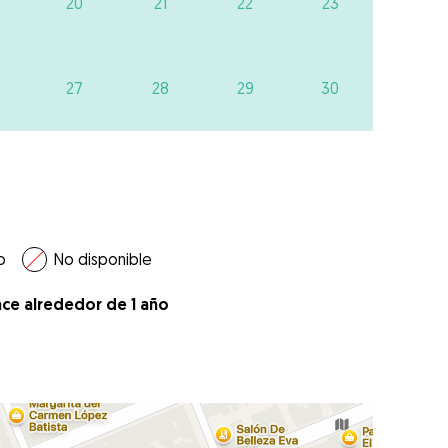
20
21
22
23
27
28
29
30
o
No disponible
ace alrededor de 1 año