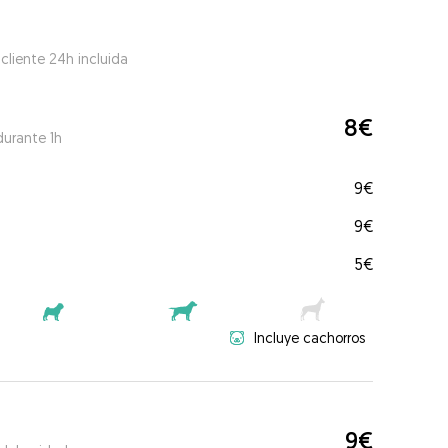
 cliente 24h incluida
8€
durante 1h
9€
9€
5€
Incluye cachorros
9€