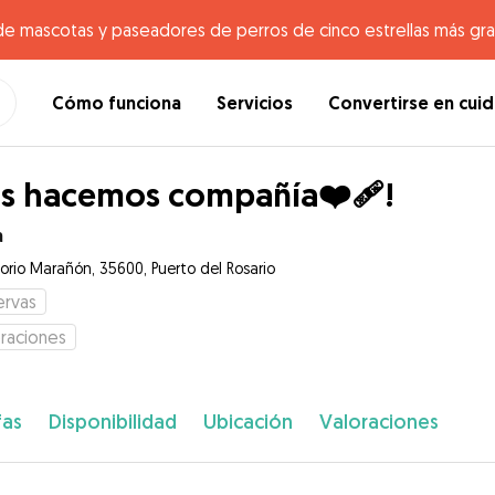
de mascotas y paseadores de perros de cinco estrellas más gr
Cómo funciona
Servicios
Convertirse en cui
s hacemos compañía❤️‍🩹!
a
orio Marañón, 35600, Puerto del Rosario
ervas
raciones
fas
Disponibilidad
Ubicación
Valoraciones