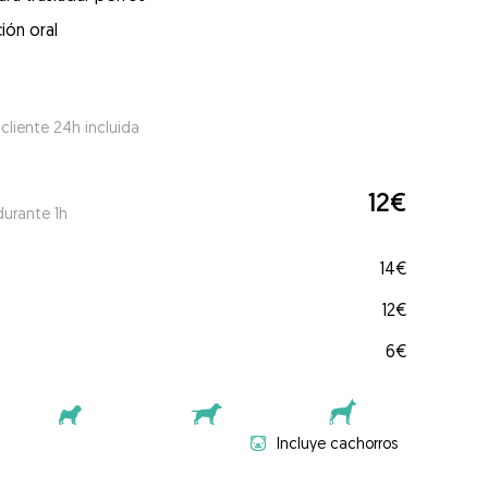
ión oral
 cliente 24h incluida
12€
durante 1h
14€
12€
6€
Incluye cachorros