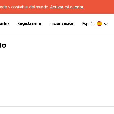
ande y confiable del mundo.
Activar mi cuenta.
Registrarme
Iniciar sesión
dador
España
to