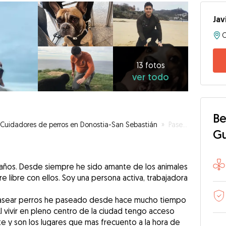
Jav
13
fotos
ver
13 fotos
ver todo
todo
Be
Cuidadores de perros en Donostia-San Sebastián
»
Paseo y ejercicio para estar tranquilito
G
6 años. Desde siempre he sido amante de los animales
e libre con ellos. Soy una persona activa, trabajadora
 pasear perros he paseado desde hace mucho tiempo
Al vivir en pleno centro de la ciudad tengo acceso
te y son los lugares que mas frecuento a la hora de