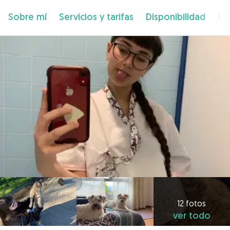
Sobre mí
Servicios y tarifas
Disponibilidad
Ub
12 fotos
ver todo