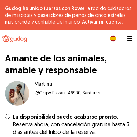
Gudog ha unido fuerzas con Rover,
la red de cuidadores
de mascotas y paseadores de perros de cinco estrellas
más grande y confiable del mundo.
Activar mi cuenta.
|
Amante de los animales,
amable y responsable
Martina
Grupo Bizkaia, 48980, Santurtzi
La disponibilidad puede acabarse pronto.
Reserva ahora, con cancelación gratuita hasta 3
días antes del inicio de la reserva.