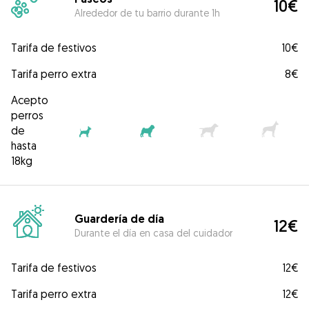
10€
Alrededor de tu barrio durante 1h
Tarifa de festivos
10€
Tarifa perro extra
8€
Acepto
perros
de
hasta
18kg
Guardería de día
12€
Durante el día en casa del cuidador
Tarifa de festivos
12€
Tarifa perro extra
12€