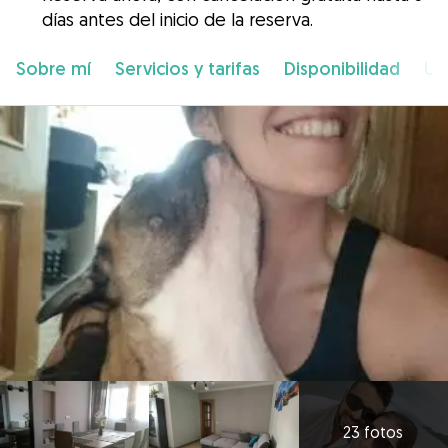
días antes del inicio de la reserva.
Sobre mí
Servicios y tarifas
Disponibilidad
Ub
23 fotos