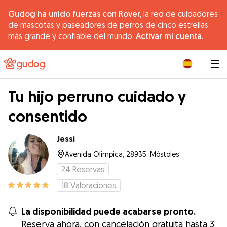
Gudog ha unido fuerzas con Rover,
la red de cuidadores
de mascotas y paseadores de perros de cinco estrellas
más grande y confiable del mundo.
Activar mi cuenta.
|
Tu hijo perruno cuidado y
consentido
Jessi
Avenida Olimpica, 28935, Móstoles
24
Reservas
18
Valoraciones
La disponibilidad puede acabarse pronto.
Reserva ahora, con cancelación gratuita hasta 3