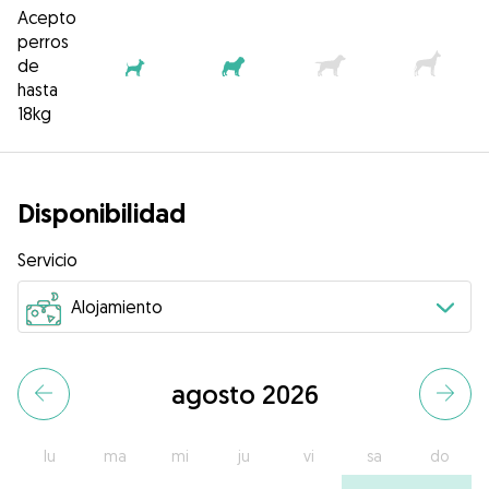
Acepto
perros
de
hasta
18kg
Disponibilidad
Servicio
agosto 2026
lu
ma
mi
ju
vi
sa
do