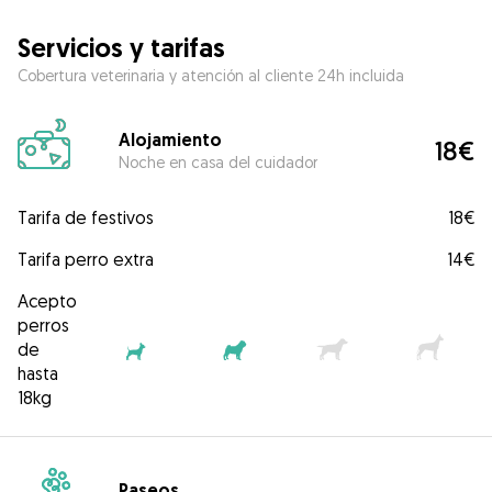
Servicios y tarifas
Cobertura veterinaria y atención al cliente 24h incluida
Alojamiento
18€
Noche en casa del cuidador
Tarifa de festivos
18€
Tarifa perro extra
14€
Acepto
perros
de
hasta
18kg
Paseos