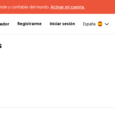
ande y confiable del mundo.
Activar mi cuenta.
Registrarme
Iniciar sesión
dador
España
s