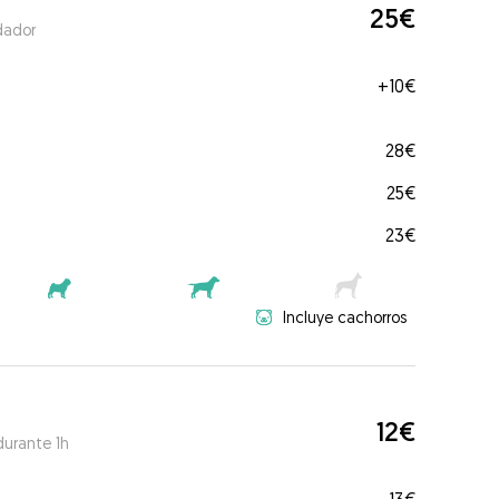
25€
dador
+
10€
28€
25€
23€
Incluye cachorros
12€
durante 1h