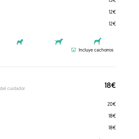
13€
12€
12€
Incluye cachorros
18€
 del cuidador
20€
18€
18€