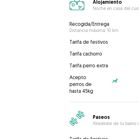
Alojamiento
Noche en casa del cui
Recogida/Entrega
Distancia máxima: 10 km
Tarifa de festivos
Tarifa cachorro
Tarifa perro extra
Acepto
perros de
hasta 45kg
Paseos
Alrededor de tu barrio 