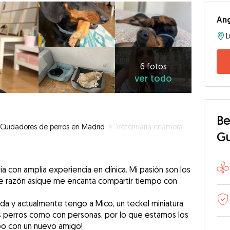
An
L
6
fotos
ver
6 fotos
ver todo
todo
Be
Cuidadores de perros en Madrid
»
Veterinaria enamorada de los perros
G
ia con amplia experiencia en clínica. Mi pasión son los
 razón asique me encanta compartir tiempo con
ida y actualmente tengo a Mico, un teckel miniatura
s perros como con personas, por lo que estamos los
o con un nuevo amigo!