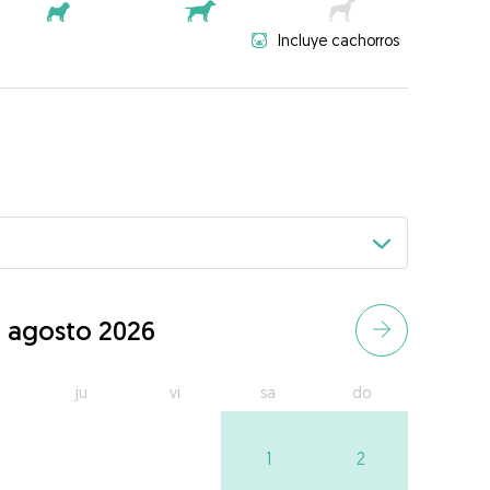
Incluye cachorros
agosto 2026
ju
vi
sa
do
1
2