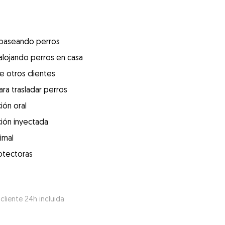
 paseando perros
alojando perros en casa
e otros clientes
ra trasladar perros
ión oral
ión inyectada
imal
otectoras
 cliente 24h incluida