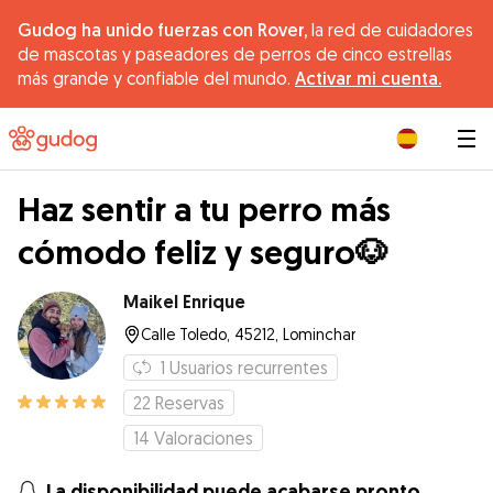
Gudog ha unido fuerzas con Rover,
la red de cuidadores
de mascotas y paseadores de perros de cinco estrellas
más grande y confiable del mundo.
Activar mi cuenta.
|
Haz sentir a tu perro más
cómodo feliz y seguro🐶
Maikel Enrique
Calle Toledo, 45212, Lominchar
1
Usuarios recurrentes
22
Reservas
14
Valoraciones
La disponibilidad puede acabarse pronto.