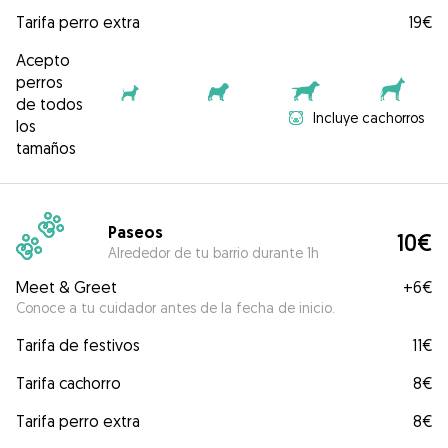
Tarifa perro extra
19€
Acepto
perros
de todos
Incluye cachorros
los
tamaños
Paseos
10€
Alrededor de tu barrio durante 1h
Meet & Greet
+
6€
Conoce a tu cuidador antes de la fecha de inicio.
Tarifa de festivos
11€
Tarifa cachorro
8€
Tarifa perro extra
8€