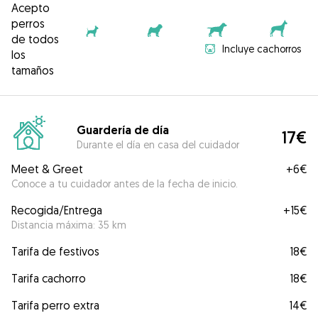
Acepto
perros
de todos
Incluye cachorros
los
tamaños
Guardería de día
17€
Durante el día en casa del cuidador
Meet & Greet
+
6€
Conoce a tu cuidador antes de la fecha de inicio.
Recogida/Entrega
+
15€
Distancia máxima: 35 km
Tarifa de festivos
18€
Tarifa cachorro
18€
Tarifa perro extra
14€