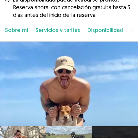
Reserva ahora, con cancelación gratuita hasta 3
días antes del inicio de la reserva.
Sobre mí
Servicios y tarifas
Disponibilidad
Ub