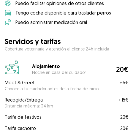
Puedo facilitar opiniones de otros clientes
Tengo coche disponible para trasladar perros
Puedo administrar medicación oral
Servicios y tarifas
Cobertura veterinaria y atención al cliente 24h incluida
Alojamiento
20€
Noche en casa del cuidador
Meet & Greet
+
6€
Conoce a tu cuidador antes de la fecha de inicio.
Recogida/Entrega
+
15€
Distancia máxima: 34 km
Tarifa de festivos
20€
Tarifa cachorro
20€