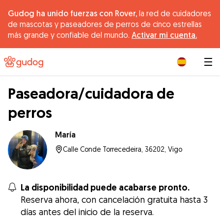
Gudog ha unido fuerzas con Rover,
la red de cuidadores
de mascotas y paseadores de perros de cinco estrellas
más grande y confiable del mundo.
Activar mi cuenta.
|
Paseadora/cuidadora de
perros
María
Calle Conde Torrecedeira, 36202, Vigo
La disponibilidad puede acabarse pronto.
Reserva ahora, con cancelación gratuita hasta 3
días antes del inicio de la reserva.