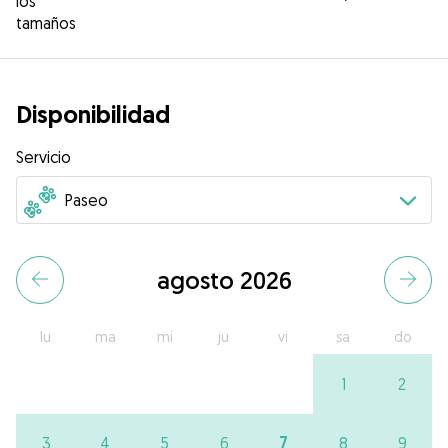
los
tamaños
Disponibilidad
Servicio
agosto 2026
lu
ma
mi
ju
vi
sa
do
1
2
7
3
4
5
6
8
9