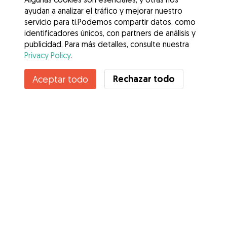
ayudan a analizar el tráfico y mejorar nuestro
servicio para ti.Podemos compartir datos, como
identificadores únicos, con partners de análisis y
publicidad. Para más detalles, consulte nuestra
Privacy Policy
.
Contacta con María
Rechazar todo
Aceptar todo
¿Conoces los Beneficios de Gudog? Ver más
Servicios
Cómo funciona
Sobre Gudog
Opiniones
Cobertura Veterinaria