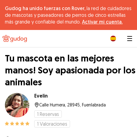
Gudog ha unido fuerzas con Rover,
la red de cuidadores
de mascotas y paseadores de perros de cinco estrellas
más grande y confiable del mundo.
Activar mi cuenta.
|
Tu mascota en las mejores
manos! Soy apasionada por los
animales
Evelin
Calle Humera, 28945, Fuenlabrada
1
Reservas
1
Valoraciones