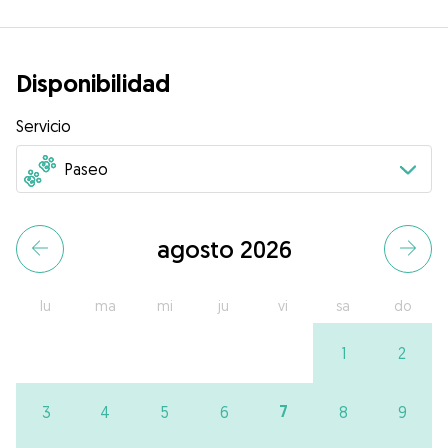
Disponibilidad
Servicio
agosto 2026
lu
ma
mi
ju
vi
sa
do
1
2
7
3
4
5
6
8
9