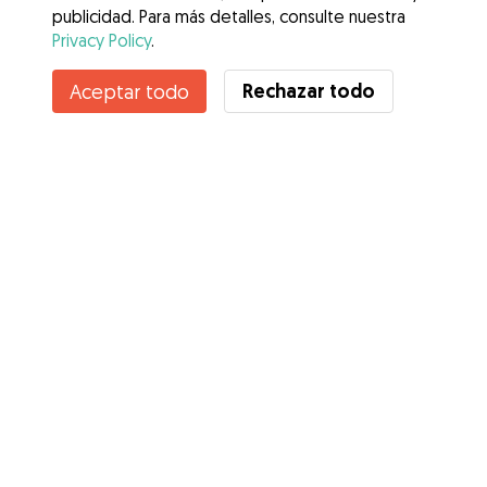
publicidad. Para más detalles, consulte nuestra
Privacy Policy
.
Contacta con Evelin
Rechazar todo
Aceptar todo
¿Conoces los Beneficios de Gudog? Ver más
Servicios
Cómo funciona
Sobre Gudog
Opiniones
Cobertura Veterinaria
Consejos para dueños de perros
Consejos para cuidadores